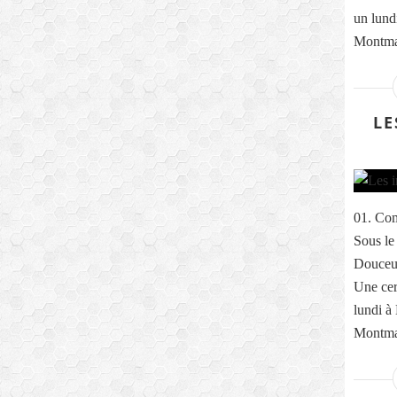
un lund
Montmar
LE
01. Com
Sous le
Douceur
Une cer
lundi à
Montmar