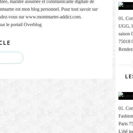
lée, marâtre assumée et communicante digitale de
martre est mon blog personnel. Pour tout savoir sur
ndez-vous sur www.montmartre-addict.com.
01. Com
sur le portail Overblog
UGG, le
saison 
CLE
75018 
Rendez-
LE
01. Com
Fashion
Paris 7
L'été i