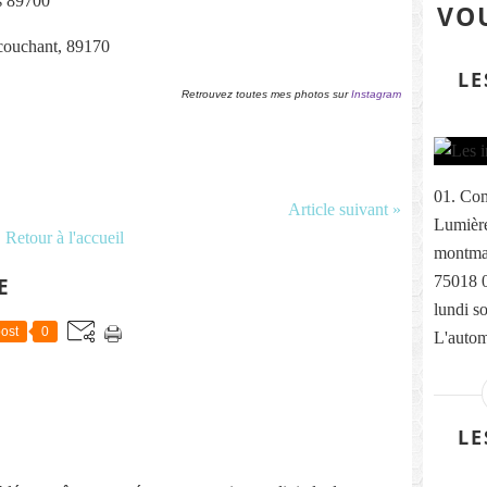
s 89700
VOU
 couchant, 89170
LE
Retrouvez toutes mes photos sur
Instagram
01. Com
Article suivant »
Lumière
Retour à l'accueil
montmar
75018 
E
lundi s
ost
0
L'autom
LE