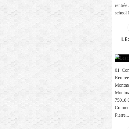
rentrée
school 0
LE
01. Com
Rentrée
Montma
Montmar
75018 0
Comme e
Pierre,..