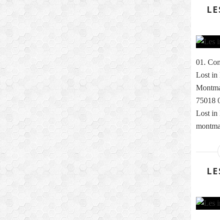
LE
01. Com
Lost in
Montmar
75018 0
Lost in
montmar
LE