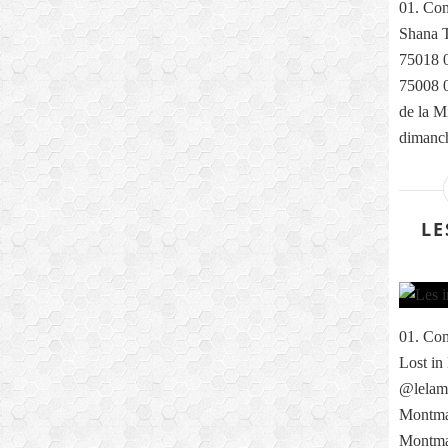
01. Com
Shana T
75018 0
75008 0
de la M
dimanch
LE
01. Com
Lost in
@lelama
Montmar
Montma