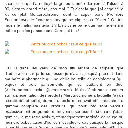
chéri, celle qui t'a nettoyé le genou l'année dernière à l'alcool à
90, c'est ta grand-mère, pas moi !" Et c'est là que j'ai dégainé le
kit complet Mercurochrome, dont la super boîte Premiers
Secours avec le fameux spray qui ne pique pas. "Alors ? On fait
moins le malin maintenant ? En plus je parie que mamie elle n'a
même pas les pansements Cars ; et toc !".
J'ai lu dans les yeux de mon fils autant de stupeur que
d'admiration car je le confesse, je n'avais jusqu'à présent dans
ma boîte à pharmacie qu'une vieille bouteille de désinfectant (qui
pique) et trois pansements qui se battaient en duel
(#mèrenormale poke @croquezaza). Mais c'était sans compter
sur la présentation des produits Mercurochrome à laquelle j'avais
assisté début juillet, durant laquelle nous avait été présentée la
gamme complète des produits, qui pour info sont vendus
exclusivement en grande et moyenne surface. Et si quand j'étais
gamine, je me retrouvais systématiquement tartinée de rouge au
moindre bobo, aujourd'hui ce n'est plus le cas puisque la marque
a gardé son nom (un peu comme frigidaire) mais aujourd'hui le