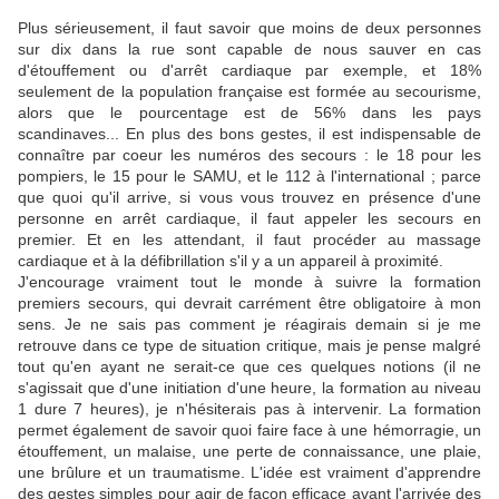
Plus sérieusement, il faut savoir que moins de deux personnes
sur dix dans la rue sont capable de nous sauver en cas
d'étouffement ou d'arrêt cardiaque par exemple, et 18%
seulement de la population française est formée au secourisme,
alors que le pourcentage est de 56% dans les pays
scandinaves... En plus des bons gestes, il est indispensable de
connaître par coeur les numéros des secours : le 18 pour les
pompiers, le 15 pour le SAMU, et le 112 à l'international ; parce
que quoi qu'il arrive, si vous vous trouvez en présence d'une
personne en arrêt cardiaque, il faut appeler les secours en
premier. Et en les attendant, il faut procéder au massage
cardiaque et à la défibrillation s'il y a un appareil à proximité.
J'encourage vraiment tout le monde à suivre la formation
premiers secours, qui devrait carrément être obligatoire à mon
sens. Je ne sais pas comment je réagirais demain si je me
retrouve dans ce type de situation critique, mais je pense malgré
tout qu'en ayant ne serait-ce que ces quelques notions (il ne
s'agissait que d'une initiation d'une heure, la formation au niveau
1 dure 7 heures), je n'hésiterais pas à intervenir. La formation
permet également de savoir quoi faire face à une hémorragie, un
étouffement, un malaise, une perte de connaissance, une plaie,
une brûlure et un traumatisme. L'idée est vraiment d'apprendre
des gestes simples pour agir de façon efficace avant l'arrivée des