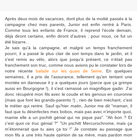
Après deux mois de vacances, dont plus de la moitié passés à la
campagne chez mes parents, Junior est enfin rentré à Paris.
Comme tous les enfants de France, il reprend l'école demain,
déjà diront certains, enfin diront d'autres ; pour nous, ce fut un
été bizarre...
Je sais qu'à la campagne, et malgré un temps franchement
pourri, il a passé le plus clair de son temps dans le jardin, et il
s'est remis au vélo, alors que jusqu'à présent, ce n'était pas
franchement son truc, comme nous avions pu le constater lors de
notre récente
balade sur les quais de Seine
. En quelques
semaines, il a pris de l'assurance, tellement qu'en tentant une
montée en danseuse il y a quelques jours (parce que ça grimpe
aussi en Bourgogne !), il s'est ramassé un magnifique gadin. J'ai
donc récupéré mon fils avec le coude et les genoux en couronne
(mais que font les grands-parents !) ; rien de bien méchant, c'est
le métier qui rentre. Sauf qu'hier matin, Junior me dit "maman, il
faut que tu désinfectes mes bobos, mais pas avec n'importe quoi,
mamie elle a un pschitt génial qui ne pique pas". "Ah bon ? Et
c'est quoi ce truc génial ?" "Un pschitt Mercurochrome, mais ça
m'étonnerait que tu aies ça toi !" Je constate au passage que
mon fils a une très haute opinion de sa mère, mais pardon mon