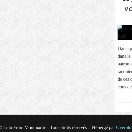
VO
Dans qu
dans le 
patronn
raconter
de ces 
cons de 
© Lulu From Montmartre - Tous droits réservés - Hébergé par
Overblo