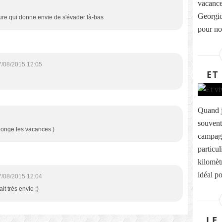
vacance
Georgio
re qui donne envie de s'évader là-bas
pour not
7/08/2015 12:05
ET
Quand j
souvent 
prolonge les vacances )
campagn
particu
kilomètr
idéal po
7/08/2015 12:04
ait très envie ;)
LE