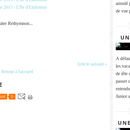
annulé 
de vue 
siter Rethymnon...
UN
A défau
Article suivant »
les vac
Retour à l'accueil
de tête 
passer 
E
entendu 
Junior a
ost
0
UNE