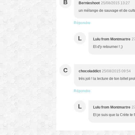
B
Bernieshoot
25/08/2015 13:27
un mélange de sauvage et de cultu
Répondre
L
Lulu from Montmartre
2
Et d'y retourner ! ;)
C
chocoladdict
25/08/2015 09:54
très joli ! la lecture de ton billet 
Répondre
L
Lulu from Montmartre
2
Et je suis que la Crète te f