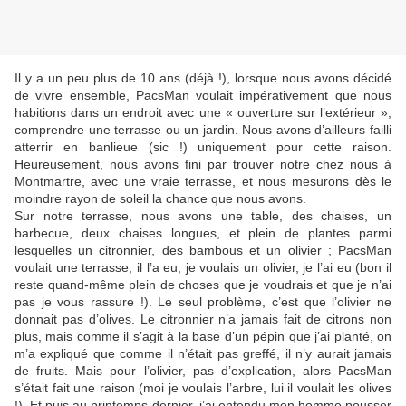
Il y a un peu plus de 10 ans (déjà !), lorsque nous avons décidé
de vivre ensemble, PacsMan voulait impérativement que nous
habitions dans un endroit avec une « ouverture sur l’extérieur »,
comprendre une terrasse ou un jardin. Nous avons d’ailleurs failli
atterrir en banlieue (sic !) uniquement pour cette raison.
Heureusement, nous avons fini par trouver notre chez nous à
Montmartre, avec une vraie terrasse, et nous mesurons dès le
moindre rayon de soleil la chance que nous avons.
Sur notre terrasse, nous avons une table, des chaises, un
barbecue, deux chaises longues, et plein de plantes parmi
lesquelles un citronnier, des bambous et un olivier ; PacsMan
voulait une terrasse, il l’a eu, je voulais un olivier, je l’ai eu (bon il
reste quand-même plein de choses que je voudrais et que je n’ai
pas je vous rassure !). Le seul problème, c’est que l’olivier ne
donnait pas d’olives. Le citronnier n’a jamais fait de citrons non
plus, mais comme il s’agit à la base d’un pépin que j’ai planté, on
m’a expliqué que comme il n’était pas greffé, il n’y aurait jamais
de fruits. Mais pour l’olivier, pas d’explication, alors PacsMan
s’était fait une raison (moi je voulais l’arbre, lui il voulait les olives
!). Et puis au printemps dernier, j’ai entendu mon homme pousser