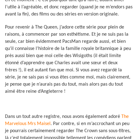
en ce moment ! C’est pourquoi tant qu’à faire, autant allier
l’utile à l’agréable, et donc regarder (quand je ne m’endors pas
avant la fin), des films ou des séries en version originale.
Pour revenir à The Queen, j’adore cette série pour plein de
raisons, à commencer par son esthétisme. Et je ne suis pas la
seule, car bien évidemment PacsMan regarde aussi, et bien
qu’il connaisse l’histoire de la famille royale britannique à peu
près aussi bien que moi celle des Wisigoths (il était limite
étonné d’apprendre que Charles avait une sœur et deux
frères !), il est autant fan que moi. Si vous avez regardé la
série, je ne sais pas si vous êtes comme moi, mais clairement,
je pense que je n’aurais pas du tout, mais alors pas du tout
aimé être reine d’Angleterre !
Dans un tout autre registre, nous avons également adoré
The
Marvelous Mrs Maisel
. Par contre, si en m’accrochant un peu
je pourrais certainement regarder The Crown sans sous-titres,
là c’est totalement impossible tellement les comédiens parlent