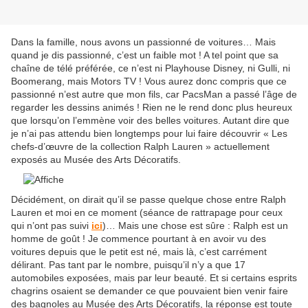
Dans la famille, nous avons un passionné de voitures… Mais
quand je dis passionné, c’est un faible mot ! A tel point que sa
chaîne de télé préférée, ce n’est ni Playhouse Disney, ni Gulli, ni
Boomerang, mais Motors TV ! Vous aurez donc compris que ce
passionné n’est autre que mon fils, car PacsMan a passé l’âge de
regarder les dessins animés ! Rien ne le rend donc plus heureux
que lorsqu’on l’emmène voir des belles voitures. Autant dire que
je n’ai pas attendu bien longtemps pour lui faire découvrir « Les
chefs-d’œuvre de la collection Ralph Lauren » actuellement
exposés au Musée des Arts Décoratifs.
Décidément, on dirait qu’il se passe quelque chose entre Ralph
Lauren et moi en ce moment (séance de rattrapage pour ceux
qui n’ont pas suivi
ici
)… Mais une chose est sûre : Ralph est un
homme de goût ! Je commence pourtant à en avoir vu des
voitures depuis que le petit est né, mais là, c’est carrément
délirant. Pas tant par le nombre, puisqu’il n’y a que 17
automobiles exposées, mais par leur beauté. Et si certains esprits
chagrins osaient se demander ce que pouvaient bien venir faire
des bagnoles au Musée des Arts Décoratifs, la réponse est toute