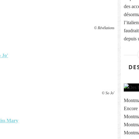
des acc
désorma
l’italie
© Révélations
faudrait
depuis 
 Jo'
DE
© So Jo'
Montma
Encore 
Montmar
iss Mary
Montma
Montmar