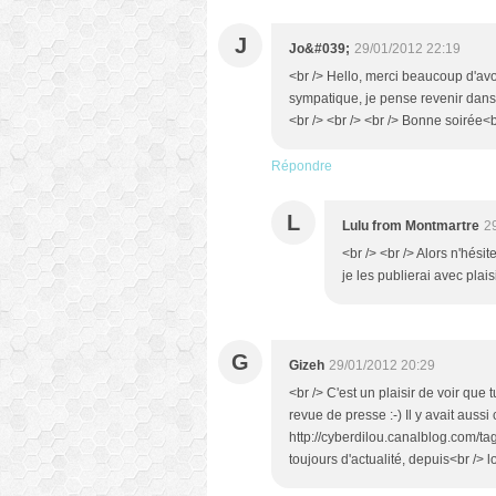
J
Jo&#039;
29/01/2012 22:19
<br /> Hello, merci beaucoup d'avoir
sympatique, je pense revenir dans 
<br /> <br /> <br /> Bonne soirée<b
Répondre
L
Lulu from Montmartre
2
<br /> <br /> Alors n'hésit
je les publierai avec plaisi
G
Gizeh
29/01/2012 20:29
<br /> C'est un plaisir de voir qu
revue de presse :-) Il y avait aussi ce
http://cyberdilou.canalblog.com/tag
toujours d'actualité, depuis<br />