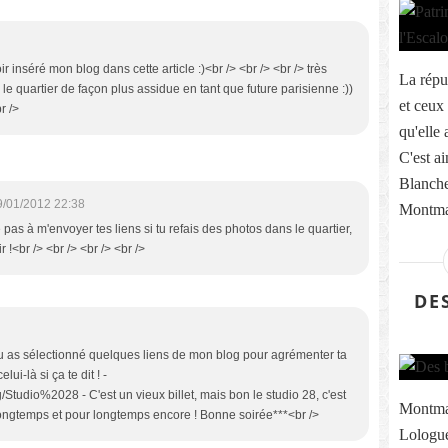
 inséré mon blog dans cette article :)<br /> <br /> <br /> très
La répu
le quartier de façon plus assidue en tant que future parisienne :))
et ceux
r />
qu'elle
C'est a
Blanche,
9/01/2012 22:38
Montmar
e pas à m'envoyer tes liens si tu refais des photos dans le quartier,
r !<br /> <br /> <br /> <br />
DE
e tu as sélectionné quelques liens de mon blog pour agrémenter ta
lui-là si ça te dit ! -
/Studio%2028 - C'est un vieux billet, mais bon le studio 28, c'est
Montmar
 longtemps et pour longtemps encore ! Bonne soirée***<br />
Lologue