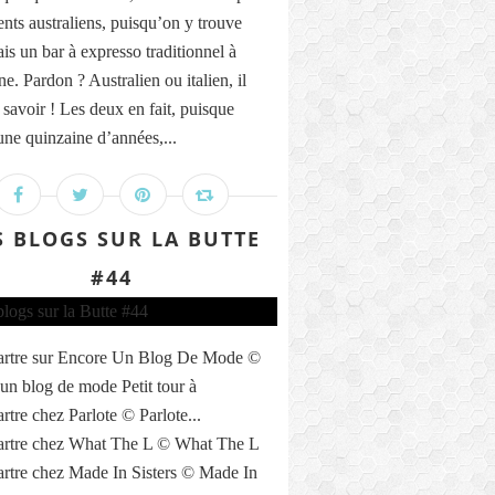
ents australiens, puisqu’on y trouve
is un bar à expresso traditionnel à
nne. Pardon ? Australien ou italien, il
 savoir ! Les deux en fait, puisque
une quinzaine d’années,...
S BLOGS SUR LA BUTTE
#44
rtre sur Encore Un Blog De Mode ©
un blog de mode Petit tour à
tre chez Parlote © Parlote...
rtre chez What The L © What The L
tre chez Made In Sisters © Made In