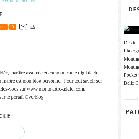
Retour à l'accueil
DE
E
ost
0
Destina
Photogr
Montmar
Montmar
lée, marâtre assumée et communicante digitale de
Pocket 
martre est mon blog personnel. Pour tout savoir sur
Belle G
ndez-vous sur www.montmartre-addict.com.
sur le portail Overblog
PAT
CLE