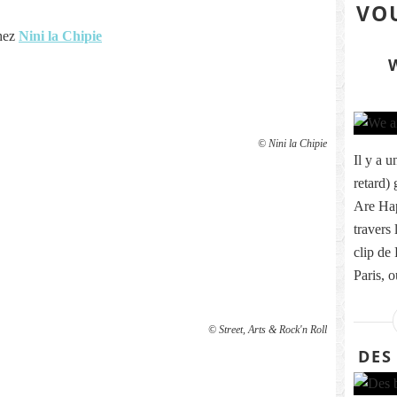
VOU
chez
Nini la Chipie
© Nini la Chipie
Il y a 
retard)
Are Hap
travers
clip de 
Paris, o
© Street, Arts & Rock'n Roll
DES