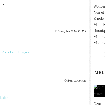
..
Wonderf
Noir et
Karole 
Marie 
chroniq
© Street, Arts & Rock'n Roll
Montma
Montmar
ez
Arrêt sur Images
MEL
© Arrêt sur Images
lations
Depuis 