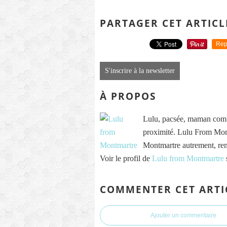
PARTAGER CET ARTICL
Rep
S'inscrire à la newsletter
À PROPOS
Lulu, pacsée, maman comb
proximité. Lulu From Mont
Montmartre autrement, re
Voir le profil de
Lulu from Montmartre
COMMENTER CET ARTI
Ajouter un commentaire