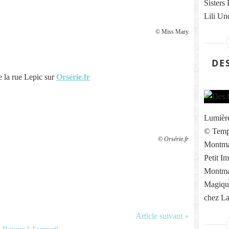
Sisters
Lili Un
© Miss Mary
DE
e la rue Lepic sur
Orsérie.fr
Lumièr
© Temps
© Orsérie.fr
Montmar
Petit I
Montma
Magiqu
chez La
Article suivant »