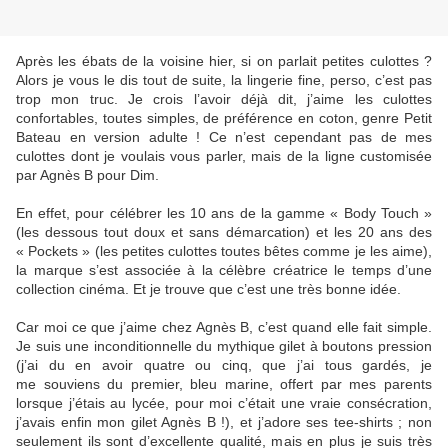
Après les ébats de la voisine hier, si on parlait petites culottes ?
Alors je vous le dis tout de suite, la lingerie fine, perso, c’est pas
trop mon truc. Je crois l’avoir déjà dit, j’aime les culottes
confortables, toutes simples, de préférence en coton, genre Petit
Bateau en version adulte ! Ce n’est cependant pas de mes
culottes dont je voulais vous parler, mais de la ligne customisée
par Agnès B pour Dim.
En effet, pour célébrer les 10 ans de la gamme « Body Touch »
(les dessous tout doux et sans démarcation) et les 20 ans des
« Pockets » (les petites culottes toutes bêtes comme je les aime),
la marque s’est associée à la célèbre créatrice le temps d’une
collection cinéma. Et je trouve que c’est une très bonne idée.
Car moi ce que j’aime chez Agnès B, c’est quand elle fait simple.
Je suis une inconditionnelle du mythique gilet à boutons pression
(j’ai du en avoir quatre ou cinq, que j’ai tous gardés, je
me souviens du premier, bleu marine, offert par mes parents
lorsque j’étais au lycée, pour moi c’était une vraie consécration,
j’avais enfin mon gilet Agnès B !), et j’adore ses tee-shirts ; non
seulement ils sont d’excellente qualité, mais en plus je suis très