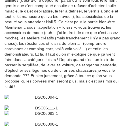
affinités (c’est-à-dire dépouiller parce qu’ils sont tous tellement
gentils que c’est compliqué ensuite de refuser d’acheter l’huile
miracle, le galet dépilatoire, le fer à défriser, le vernis à ongle et
tout le kit manucure qui va bien avec !), les spécialistes de la
beauté vous attendent Hall 5. Ça c’est pour la partie bien-être.
Maintenant, sous l’appellation « loisirs », vous trouverez les
accessoires de mode (euh… j’ai le droit de dire que c’est assez
moche), les ateliers créatifs (mais franchement il n’y a pas grand
chose), les résidences et loisirs de plein-air (comprendre
caravanes et camping-cars, voilà voià voilà…) et enfin les
démonstrateurs. Et là, il faut qu’on m’explique ce que ça vient
faire dans la catégorie loisirs ! Depuis quand c’est un loisir de
passer la serpillère, de laver sa voiture, de ranger sa penderie,
d’éplucher ses légumes ou de cirer ses chaussures je vous le
demande ??? Et bien justement, grâce à tout ce qu’on vous
propose ici, les corvées n’en seront plus, mais c’est pas moi qui
le dit !