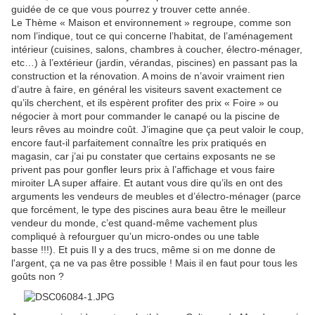
guidée de ce que vous pourrez y trouver cette année.
Le Thème « Maison et environnement » regroupe, comme son
nom l’indique, tout ce qui concerne l’habitat, de l’aménagement
intérieur (cuisines, salons, chambres à coucher, électro-ménager,
etc…) à l’extérieur (jardin, vérandas, piscines) en passant pas la
construction et la rénovation. A moins de n’avoir vraiment rien
d’autre à faire, en général les visiteurs savent exactement ce
qu’ils cherchent, et ils espèrent profiter des prix « Foire » ou
négocier à mort pour commander le canapé ou la piscine de
leurs rêves au moindre coût. J’imagine que ça peut valoir le coup,
encore faut-il parfaitement connaître les prix pratiqués en
magasin, car j’ai pu constater que certains exposants ne se
privent pas pour gonfler leurs prix à l’affichage et vous faire
miroiter LA super affaire. Et autant vous dire qu’ils en ont des
arguments les vendeurs de meubles et d’électro-ménager (parce
que forcément, le type des piscines aura beau être le meilleur
vendeur du monde, c’est quand-même vachement plus
compliqué à refourguer qu’un micro-ondes ou une table
basse !!!). Et puis Il y a des trucs, même si on me donne de
l'argent, ça ne va pas être possible ! Mais il en faut pour tous les
goûts non ?