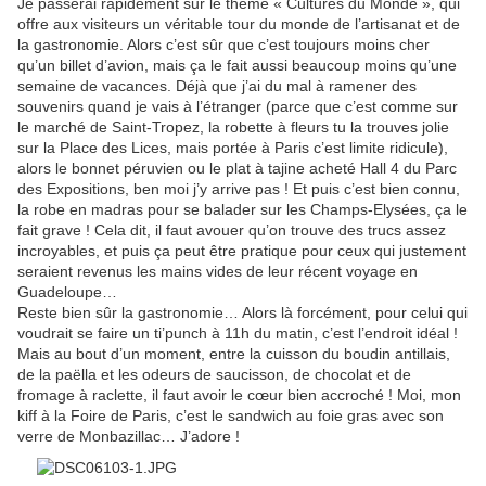
Je passerai rapidement sur le thème « Cultures du Monde », qui
offre aux visiteurs un véritable tour du monde de l’artisanat et de
la gastronomie. Alors c’est sûr que c’est toujours moins cher
qu’un billet d’avion, mais ça le fait aussi beaucoup moins qu’une
semaine de vacances. Déjà que j’ai du mal à ramener des
souvenirs quand je vais à l’étranger (parce que c’est comme sur
le marché de Saint-Tropez, la robette à fleurs tu la trouves jolie
sur la Place des Lices, mais portée à Paris c’est limite ridicule),
alors le bonnet péruvien ou le plat à tajine acheté Hall 4 du Parc
des Expositions, ben moi j’y arrive pas ! Et puis c’est bien connu,
la robe en madras pour se balader sur les Champs-Elysées, ça le
fait grave ! Cela dit, il faut avouer qu’on trouve des trucs assez
incroyables, et puis ça peut être pratique pour ceux qui justement
seraient revenus les mains vides de leur récent voyage en
Guadeloupe…
Reste bien sûr la gastronomie… Alors là forcément, pour celui qui
voudrait se faire un ti’punch à 11h du matin, c’est l’endroit idéal !
Mais au bout d’un moment, entre la cuisson du boudin antillais,
de la paëlla et les odeurs de saucisson, de chocolat et de
fromage à raclette, il faut avoir le cœur bien accroché ! Moi, mon
kiff à la Foire de Paris, c’est le sandwich au foie gras avec son
verre de Monbazillac… J’adore !