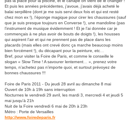
pas la place pour la piscine, et le canapé on vient de le changer !
Et puis les années précédentes, j’avoue, j’avais déjà acheté le
balai serpillère (dont je me suis servi deux fois et qui est resté
chez mon ex !), l’éponge magique pour cirer les chaussures (sauf
que je suis presque toujours en Converse !), une mandoline (pas
l’instrument de musique évidemment ! Et je l’ai donnée car je
commençais à ne plus avoir de bouts de doigts !), les housses
qui aspirent l’air et qui ne prennent pas de place dans les
placards (mais elles ont crevé donc ça marche beaucoup moins
bien forcément !), du décapant pour la peinture, etc…
Bref, pour visiter la Foire de Paris, et comme le conseille le
slogan « Slow Time ! A savourer lentement… », prenez votre
temps, n’achetez pas n’importe quoi, et surtout prévoyez de
bonnes chaussures !!!
Foire de Paris 2011 - Du jeudi 28 avril au dimanche 8 mai
Ouvert de 10h à 19h sans interruption
Nocturnes le vendredi 29 avril, les mardi 3, mercredi 4 et jeudi 5
mai jusqu'à 21h
Nuit de la Foire vendredi 6 mai de 20h à 23h
Métro : Porte de Versailles
http://www.foiredeparis.fr