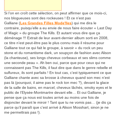
Si l’on en croît cette sélection, on peut affirmer que ce mois-ci,
nos blogueuses sont des rockeuses ! Et ce n’est pas
Galliane (
Les Grandes Filles Mode'lles
) qui me dira le
contraire, puisqu’elle a eu envie de nous faire écouter « Last Day
of Magic » du groupe The Kills. Et autant vous dire que ça
déménage !!! Extrait de leur avant-dernier album sorti en 2008,
ce titre n’est peut-être pas le plus connu mais il résume pour
Galliane tout ce qui fait le
groupe, à savoir «
du rock un peu
stone et du romantisme dark, un soupçon de fashion avec Alison
(la chanteuse), ses longs cheveux corbeaux et ses slims comme
une seconde peau ». Ah ben oui, parce que pour ceux qui ne
connaissent pas The Kills, il faut dire que dans le genre rebelle et
sulfureux, ils sont parfaits ! En tout cas, c’est typiquement ce que
Galliane chante avec sa brosse à cheveux quand son mec n’est
pas là (pourquoi, il aime pas le rock ton mec ?), devant la glace
de la salle de bains, en marcel, cheveux lâchés, smoky eyes et le
public de l’Elysée-Montmartre devant elle… Et oui Galliane, je
pense que ça nous est toutes arrivé au moins une fois de
disjoncter devant le miroir ! Tant que tu ne vomis pas… (je dis ça
parce qu’il paraît que c’est arrivé à Alison Mosshart, sinon je ne
me permettrais pas !).