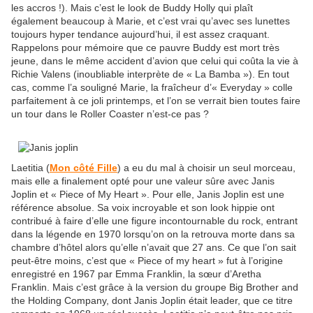
les accros !). Mais c’est le look de Buddy Holly qui plaît
également beaucoup à Marie, et c’est vrai qu’avec ses lunettes
toujours hyper tendance aujourd’hui, il est assez craquant.
Rappelons pour mémoire que ce pauvre Buddy est mort très
jeune, dans le même accident d’avion que celui qui coûta la vie à
Richie Valens (inoubliable interprète de « La Bamba »). En tout
cas, comme l’a souligné Marie, la fraîcheur d’« Everyday » colle
parfaitement à ce joli printemps, et l’on se verrait bien toutes faire
un tour dans le Roller Coaster n’est-ce pas ?
Laetitia (
Mon côté Fille
) a eu du mal à choisir un seul morceau,
mais elle a finalement opté pour une valeur sûre avec Janis
Joplin et « Piece of My Heart ». Pour elle, Janis Joplin est une
référence absolue. Sa voix incroyable et son look hippie ont
contribué à faire d’elle une figure incontournable du rock, entrant
dans la légende en 1970 lorsqu’on on la retrouva morte dans sa
chambre d’hôtel alors qu’elle n’avait que 27 ans. Ce que l’on sait
peut-être moins, c’est que « Piece of my heart » fut à l’origine
enregistré en 1967 par Emma Franklin, la sœur d’Aretha
Franklin. Mais c’est grâce à la version du groupe Big Brother and
the Holding Company, dont Janis Joplin était leader, que ce titre