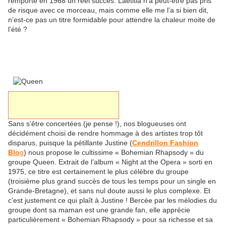
remporte en 1968 un réel succès. Laetitia n’a peut-être pas pris
de risque avec ce morceau, mais comme elle me l’a si bien dit,
n’est-ce pas un titre formidable pour attendre la chaleur moite de
l’été ?
Sans s’être concertées (je pense !), nos blogueuses ont
décidément choisi de rendre hommage à des artistes trop tôt
disparus, puisque la pétillante Justine (
Cendrillon Fashion
Blo
g
) nous propose le cultissime « Bohemian Rhapsody » du
groupe Queen. Extrait de l’album « Night at the Opera » sorti en
1975, ce titre est certainement le plus célèbre du groupe
(troisième plus grand succès de tous les temps pour un single en
Grande-Bretagne), et sans nul doute aussi le plus complexe. Et
c’est justement ce qui plaît à Justine ! Bercée par les mélodies du
groupe dont sa maman est une grande fan, elle apprécie
particulièrement « Bohemian Rhapsody » pour sa richesse et sa