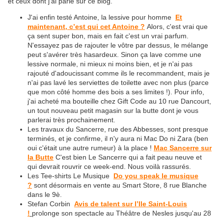
et ceux dont j'ai parlé sur ce blog.
J'ai enfin testé Antoine, la lessive pour homme
Et
maintenant, c’est qui cet Antoine ?
Alors, c'est vrai que
ça sent super bon, mais en fait c'est un vrai parfum.
N'essayez pas de rajouter le vôtre par dessus, le mélange
peut s'avérer très hasardeux. Sinon ça lave comme une
lessive normale, ni mieux ni moins bien, et je n'ai pas
rajouté d'adoucissant comme ils le recommandent, mais je
n'ai pas lavé les serviettes de toilette avec non plus (parce
que mon côté homme des bois a ses limites !). Pour info,
j'ai acheté ma bouteille chez Gift Code au 10 rue Dancourt,
un tout nouveau petit magasin sur la butte dont je vous
parlerai très prochainement.
Les travaux du Sancerre, rue des Abbesses, sont presque
terminés, et je confirme, il n'y aura ni Mac Do ni Zara (ben
oui c'était une autre rumeur) à la place !
Mac Sancerre sur
la Butte
C'est bien Le Sancerre qui a fait peau neuve et
qui devrait rouvrir ce week-end. Nous voilà rassurés.
Les Tee-shirts Le Musique
Do you speak le musique
?
sont désormais en vente au Smart Store, 8 rue Blanche
dans le 9è.
Stefan Corbin
Avis de talent sur l’Ile Saint-Louis
!
prolonge son spectacle au Théâtre de Nesles jusqu'au 28