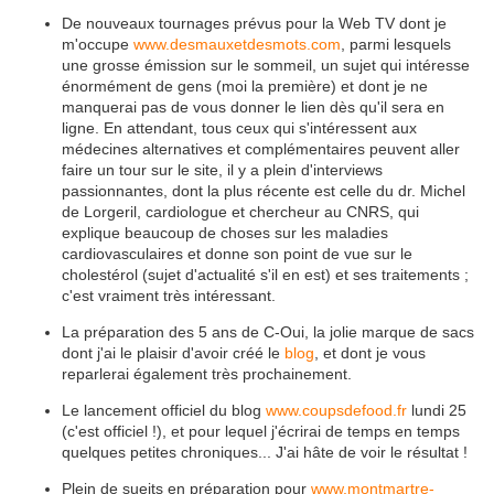
De nouveaux tournages prévus pour la Web TV dont je
m'occupe
www.desmauxetdesmots.com
, parmi lesquels
une grosse émission sur le sommeil, un sujet qui intéresse
énormément de gens (moi la première) et dont je ne
manquerai pas de vous donner le lien dès qu'il sera en
ligne. En attendant, tous ceux qui s'intéressent aux
médecines alternatives et complémentaires peuvent aller
faire un tour sur le site, il y a plein d'interviews
passionnantes, dont la plus récente est celle du dr. Michel
de Lorgeril, cardiologue et chercheur au CNRS, qui
explique beaucoup de choses sur les maladies
cardiovasculaires et donne son point de vue sur le
cholestérol (sujet d'actualité s'il en est) et ses traitements ;
c'est vraiment très intéressant.
La préparation des 5 ans de C-Oui, la jolie marque de sacs
dont j'ai le plaisir d'avoir créé le
blog
, et dont je vous
reparlerai également très prochainement.
Le lancement officiel du blog
www.coupsdefood.fr
lundi 25
(c'est officiel !), et pour lequel j'écrirai de temps en temps
quelques petites chroniques... J'ai hâte de voir le résultat !
Plein de suejts en préparation pour
www.montmartre-