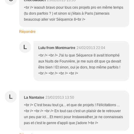
chocoladdict
23/02/2013 13:55
<br /> waouh bravo pour tous ces projets pro en même temps
(tu dors parfois ? ) et sinon si j'étais à Paris j'aimerais
beaucoup aller voir Séquence 8<br />
Répondre
L
Lulu from Montmartre
24/02/2013 22:04
<br /> <br /> J'ai lu que Séquence 8 avait triomphé
aux Nuits de Fourvière, je me suis dit que ça devait
être bien ! Et sinon, oui je dors, trop même parfois !
<br /> <br /> <br /> <br />
L
La Nantaise
23/02/2013 13:50
<br /> C'est beau tout ça... et que de projets ! Félicitations ...
<br /> <br /> <br /> En tout cas c'est un plaisir de te retrouver
un peu par ici... Et merci pour Instaweather, je ne connaissais
pas et c'est le genre d'appli que j'adore !<br />