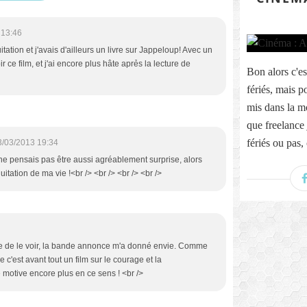
 13:46
tation et j'avais d'ailleurs un livre sur Jappeloup! Avec un
voir ce film, et j'ai encore plus hâte aprẻs la lecture de
Bon alors c'e
fériés, mais p
mis dans la mo
que freelance 
fériés ou pas, 
3/03/2013 19:34
e ne pensais pas être aussi agréablement surprise, alors
quitation de ma vie !<br /> <br /> <br /> <br />
envie de le voir, la bande annonce m'a donné envie. Comme
ue c'est avant tout un film sur le courage et la
 motive encore plus en ce sens ! <br />