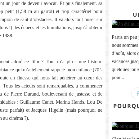
ant un jour de devenir avocat. Et puis finalement, sa
op petit (1,58 m au garrot) et trop caractériel pour
U
mpion de saut d’obstacles. Il va alors tout miser sur
 tous !) les échecs et les humiliations, jusqu’à obtenir
e 1988.
Partis un peu 
nous sommes r
d’août, alors 
vacances jusq
ment adoré ce film ? Tout m’a plu : une histoire
quelques jours
mbiance qui m’a tellement rappelé mon enfance (70’s
pour...
 toute en finesse qui nous fait pénétrer au cœur des
n. Tous les acteurs sont remarquables, à commencer
a de Pierre Durand, bouleversant de justesse et de
ormidables : Guillaume Canet, Marina Hands, Lou De
POURQU
ste parfait) et Jacques Higelin (mais pourquoi ne
n au cinéma ?).