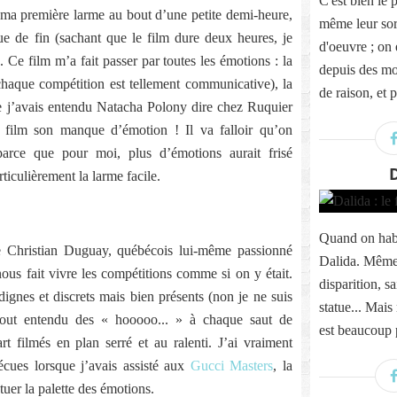
C'est bien le 
é ma première larme au bout d’une petite demi-heure,
même leur sor
que de fin (sachant que le film dure deux heures, je
d'oeuvre ; on 
. Ce film m’a fait passer par toutes les émotions : la
depuis des mo
 chaque compétition est tellement communicative), la
de raison, et 
que j’avais entendu Natacha Polony dire chez Ruquier
au film son manque d’émotion ! Il va falloir qu’on
parce que pour moi, plus d’émotions aurait frisé
rticulièrement la larme facile.
Quand on habi
de Christian Duguay, québécois lui-même passionné
Dalida. Même 
nous fait vivre les compétitions comme si on y était.
disparition, sa
dignes et discrets mais bien présents (non je ne suis
statue... Mai
urtout entendu des « hooooo... » à chaque saut de
est beaucoup 
rt filmés en plan serré et au ralenti. J’ai vraiment
écues lorsque j’avais assisté aux
Gucci Masters
, la
tuer la palette des émotions.