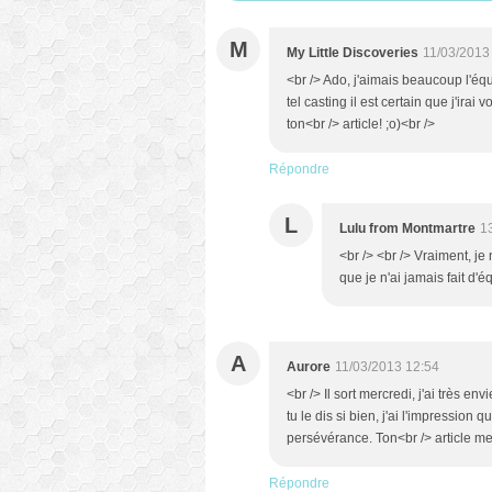
M
My Little Discoveries
11/03/2013
<br /> Ado, j'aimais beaucoup l'équi
tel casting il est certain que j'irai 
ton<br /> article! ;o)<br />
Répondre
L
Lulu from Montmartre
1
<br /> <br /> Vraiment, j
que je n'ai jamais fait d'é
A
Aurore
11/03/2013 12:54
<br /> Il sort mercredi, j'ai très 
tu le dis si bien, j'ai l'impression q
persévérance. Ton<br /> article me
Répondre