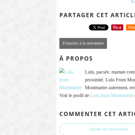
Re
PARTAGER CET ARTICL
Rep
S'inscrire à la newsletter
À PROPOS
Lulu, pacsée, maman comb
proximité. Lulu From Mont
Montmartre autrement, re
Voir le profil de
Lulu from Montmartre
COMMENTER CET ARTI
Ajouter un commentaire