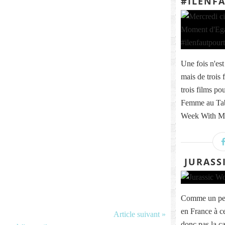
#ILENF
Une fois n'est
mais de trois 
trois films po
Femme au Tab
Week With Mar
JURASSI
Comme un peu 
en France à ce
Article suivant »
donc pas la ca