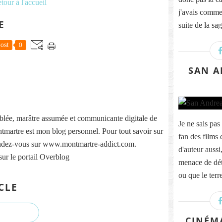
tour à l'accueil
j'avais comme
E
suite de la sag
ost
0
SAN A
lée, marâtre assumée et communicante digitale de
Je ne sais pas
martre est mon blog personnel. Pour tout savoir sur
fan des films 
ndez-vous sur www.montmartre-addict.com.
d'auteur aussi
sur le portail Overblog
menace de détr
ou que le terr
CLE
CINÉMA