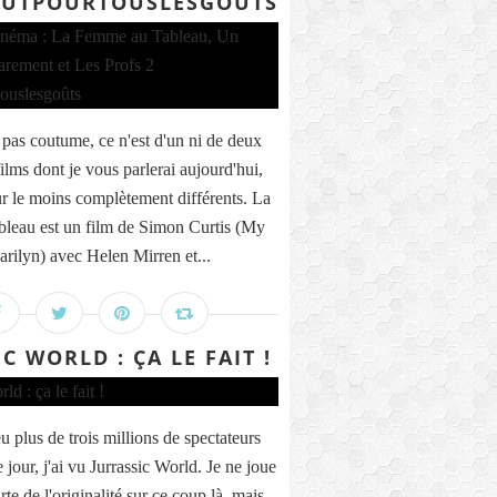
AUTPOURTOUSLESGOÛTS
 pas coutume, ce n'est d'un ni de deux
films dont je vous parlerai aujourd'hui,
ur le moins complètement différents. La
leau est un film de Simon Curtis (My
ilyn) avec Helen Mirren et...
C WORLD : ÇA LE FAIT !
plus de trois millions de spectateurs
 jour, j'ai vu Jurrassic World. Je ne joue
rte de l'originalité sur ce coup là, mais