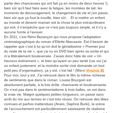
partie des chanceuses qui ont fait ça en moins de deux heures !),
bien sûr qu’il faut faire avec la fatigue, les montées de lait, les
moments de découragement, le changement de vie et j’en passe,
bien sûr que ça fout la trouille, bien sûr… Et si mettre un enfant
au monde et devenir maman est la chose la plus extraordinaire
qui soit, il n’empêche que ce n’est pas toujours simple, et il n’y a
aucune honte à l’avouer.
En 2011, c’est Rémi Bezançon qui nous propose l’adaptation
cinématographique du roman d’Eliette Abecassis. Est-il besoin de
rappeler que c’est à lui qu’on doit le génialissime « Premier jour
du reste de ta vie », que j’ai vu en DVD bien après sa sortie et qui
m’a littéralement bouleversée. J’avais donc hâte de voir « Un
heureux événement », et bien qu’ayant un peu tardé (car oui j’ai
un enfant justement, et la moindre sortie ciné demande un tout
petit peu d’organisation), ça y est, c’est fait ! (Merci
Virginie B
)
Pour moi, tout y est. J’ai retrouvé dans le film la même richesse
de sentiments que dans le roman. Louise Bourgoin est
absolument parfaite, à la fois drôle, charmante et bouleversante.
On n’est pas dans le sentimentalisme à trois balles, on est dans
la vraie vie. Malgré quelques petites longueurs, on passe sans
arrêt du rire aux larmes et c’est très réussi. On retrouve des têtes
connues et parfois inattendues (Anaïs, Daphné Burki), la scène
de l’accouchement est particulièrement saisissante de réalisme