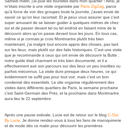
Samedi matin, j'ai joué les touristes dans mon quartier ! Ainsi, je
m'étais inscrite à une visite organisée par
Paris ZigZag
, parce
qu'à force de voir des groupes toute la journée, j'avais envie de
savoir ce qu'on leur racontait. Et je peux vous assurer que c'est
super amusant de se laisser guider à quelques mètres de chez
soi et de passer devant tel ou tel endroit en faisant mine de le
découvrir alors qu'on passe devant tous les jours. En tous cas,
même si je connais je crois Montmartre plutôt très bien
maintenant, j'ai malgré tout encore appris des choses, pas tant
sur les lieux, mais plutôt sur des faits historiques. C'est une visite
que je recommande à ceux qui ont envie de découvrir la Butte ;
notre guide était charmant et très bien documenté, et il a
effectivement axé son parcours sur des lieux un peu insolites ou
parfois méconnus. La visite dure presque deux heures, ce qui
évidemment ne suffit pas pour tout voir, mais c'est un bon
condensé des essentiels. Le site organise régulièrement des
visites dans différents quartiers de Paris, la semaine prochaine
c'est Saint-Germain des Prés, et la prochaine dans Montmartre
aura lieu le 22 septembre.
Après une pause estivale, Lucie est de retour sur le blog
C-Oui
By Lucie
. Je donne rendez-vous à tous les fans de maroquinerie
et de mode dès ce matin pour découvrir les premières