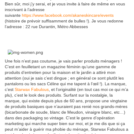
Bien sûr, moi j’y serai, et je vous invite à faire de même en vous
inscrivant à l’adresse
suivante
https://www.facebook.com/akaneskincare/events
(histoire de prévoir suffisamment de bulles !). Je vous redonne
l’adresse : 22 rue Durantin, Métro Abbesses
Une fois n’est pas coutume, je vais parler produits ménagers !
C’est en feuilletant un magazine féminin qu’une gamme de
produits d’entretien pour la maison et le jardin a attiré mon
attention (oui je sais c’est dingue ; en général ce sont plutôt les
pantalons ou les sacs Céline qui me tapent à l’œil !). La marque,
c’est
Starwax Fabulous
, et l’originalité (en tout cas moi ce qui m’a
plu), c’est le look des produits. Surfant sur la nostalgie, la
marque, qui existe depuis plus de 60 ans, propose une vingtaine
de produits basiques que n’auraient pas renié nos grands-mères
(bicarbonate de soude, blanc de Meudon, vinaigre blanc, etc…)
dans des packaging so vintage. C’est le genre d’opération
marketing qui marche super bien sur moi, et je me dis que si ça
peut m’aider à guérir ma phobie du ménage, Starwax Fabulous a