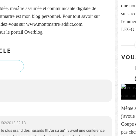
que nou
lée, marâtre assumée et communicante digitale de
suis ac
martre est mon blog personnel. Pour tout savoir sur
l'emmen
ndez-vous sur www.montmartre-addict.com.
LEGO" 
sur le portail Overblog
CLE
VOU
Même si 
j'avoue
1/02/2012 22:13
Coupe d
r le plus grand des hasards !!! J'ai su qu'il y avait une conférence
pas che