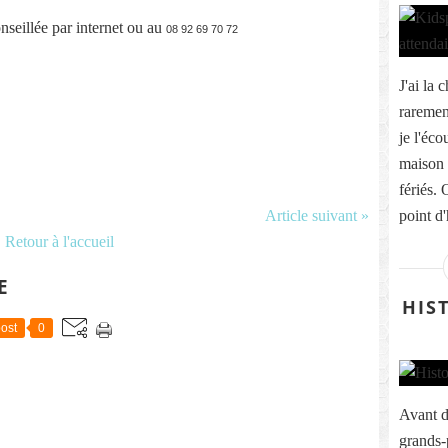
seillée par internet ou au
08 92 69 70 72
J'ai la 
rarement
je l'éco
maison 
fériés. 
Article suivant »
point d'
Retour à l'accueil
E
HIS
ost
0
Avant d
grands-