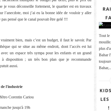
e je vous déconseille fortement, le quartier est en travaux
RA
our l’anecdote, moi j’ai eu la bonne idée de vouloir y aller
FA
e pas pensé que le canal pouvait être gelé !!!
Tout le
vraiment bien, mais c’est un budget, il faut le savoir. Par
mouille,
thèque qui se situe au même endroit, dont l’accès est lui
plus d'a
e, avec un espace très sympa pour les enfants et un grand
Bahar l'
à disposition ; un très bon plan que je recommande
toujours
atuit aussi.
Bahar,..
 de l'industrie
KID
Métro Corentin Cariou
LES
!
imanche jusqu'à 19h