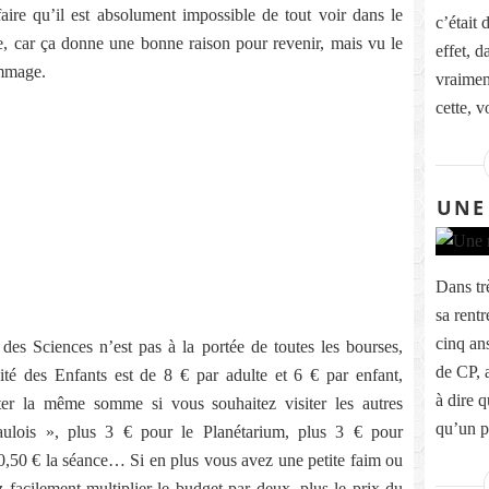
faire qu’il est absolument impossible de tout voir dans le
c’était 
ue, car ça donne une bonne raison pour revenir, mais vu le
effet, d
ommage.
vraimen
cette, v
UNE
Dans tr
sa rentr
cinq an
é des Sciences n’est pas à la portée de toutes les bourses,
de CP, a
ité des Enfants est de 8 € par adulte et 6 € par enfant,
à dire q
ter la même somme si vous souhaitez visiter les autres
qu’un pa
ulois », plus 3 € pour le Planétarium, plus 3 € pour
0,50 € la séance… Si en plus vous avez une petite faim ou
z facilement multiplier le budget par deux, plus le prix du