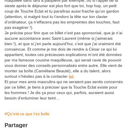
maquillée sans fard à paupière par exemple, ou si l’appel de la
sieste après le déjeuner est plus fort que toi, hop hop, un petit
coup de Touche Eclat et tu paraîtras aussi fraiche qu’un gardon
(attention, si malgré tout tu t’endors la tête sur ton clavier
d’ordinateur, ça n’effacera pas les empreintes des touches, faut
pas exagérer !).
Je précise pour finir que ce billet n’est pas sponsorisé, que je n’ai
aucune accointance avec Saint-Laurent (même si j’aimerais
bien !), et que si j’en parle aujourd’hui, c’est que j’ai vraiment été
convaincue. Et comme je me dois de rendre à César ce qui lui
appartient, toutes ces précieuses explications m’ont été données
par ma fameuse cousine maquilleuse, qui serait ravie de pouvoir
vous donner des conseils personnalisés entre autre. Elle vient de
monter sa boîte (Caméliane Beauté), elle a du talent, alors
surtout n’hésitez pas à la contacter
ici
.
Et pour mes amis masculins qui ne seraient pas sentis concernés
par ce billet, je tiens à préciser que la Touche Eclat existe pour
les hommes ! Je dis ça pour ceux qui, parfois, auraient aussi
besoin d’enluminer leur teint…
#Qu'est-ce que t'es belle
Partager