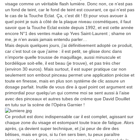
visage comme un véritable flash lumière. Donc non, ce n’est pas
un fond de teint, car le fond de teint est couvrant, ce qui n’est pas
le cas de la Touche Eclat. Ça, c’est dit ! Et pour vous avouer à
quel point je suis à côté de la plaque niveau cosmétiques, il faut
savoir que la Touche Eclat existe depuis 1992, et est cette année
encore N°1 des ventes make up Yves Saint-Laurent ; shame on
me, je n’en avais jamais entendu parler…
Mais depuis quelques jours, j’ai définitivement adopté ce produit,
car c’est tout ce que j’aime : il est petit, se glisse donc dans
n’importe quelle trousse de maquillage, aussi minuscule et
bordélique soit-elle, il est beau (je trouve), et pas très cher
(environ 30 euros). Mais surtout, il est super pratique car non
seulement son embout pinceau permet une application précise et
toute en finesse, mais en plus son système de clic assure un
dosage parfait. Inutile de vous dire à quel point cet argument est
primordial pour quelqu’un qui comme moi se sent aussi à l’aise
avec des pinceaux et autres tubes de crème que David Douillet
en tutu sur la scène de l’Opéra Garnier !
Ce produit est donc indispensable car il est complet, agissant sur
chaque zone du visage et estompant toute trace de fatigue. Alors
après, ça devient super technique, et j’ai peur de dire des
bêtises, mais en gros, si tu t’en sers bien, tu peux paraître