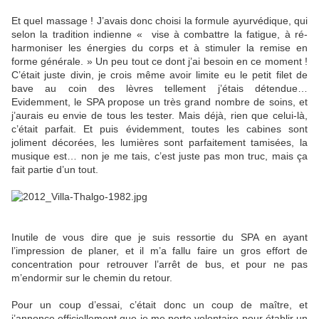
Et quel massage ! J’avais donc choisi la formule ayurvédique, qui
selon la tradition indienne «
vise à combattre la fatigue, à ré-
harmoniser les énergies du corps et à stimuler la remise en
forme générale. » Un peu tout ce dont j’ai besoin en ce moment !
C’était juste divin, je crois même avoir limite eu le petit filet de
bave au coin des lèvres tellement j’étais détendue…
Evidemment, le SPA propose un très grand nombre de soins, et
j’aurais eu envie de tous les tester. Mais déjà, rien que celui-là,
c’était parfait. Et puis évidemment, toutes les cabines sont
joliment décorées, les lumières sont parfaitement tamisées, la
musique est… non je me tais, c’est juste pas mon truc, mais ça
fait partie d’un tout.
Inutile de vous dire que je suis ressortie du SPA en ayant
l’impression de planer, et il m’a fallu faire un gros effort de
concentration pour retrouver l’arrêt de bus, et pour ne pas
m’endormir sur le chemin du retour.
Pour un coup d’essai, c’était donc un coup de maître, et
j’annonce officiellement que je me porte volontaire pour établir un