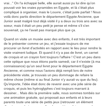
vrai..." On l'a échappé belle, elle aurait aussi pu lui dire qu'on
pouvait voir les vraies pyramides en Egypte, et là c'était plus
compliqué à organiser, mais le Louvre, c'était juste parfait ! Nous
voilà donc partis direction le département Egypte Ancienne, que
Junior avait malgré tout déjà visité il y a deux ou trois ans avec sa
soeur, mais il était un peu petit je pense et même s'il s'en
souvenait, ça ne l'avait pas marqué plus que ça.
Quand on visite un musée avec des enfants, il est très important
de le présenter comme un jeu, et j'essaie toujours de me
procurer un livret d'activités en rapport avec le lieu pour rendre la
visite vraiment ludique. Et quand il n'y a pas de livret, un carnet
de croquis et un crayon font toujours l'affaire ! C'est un peu dans
cette optique que nous étions partis samedi, car il n'existe (à ma
connaissance) qu'un seul livret pour le département Egypte
Ancienne, et comme nous l'avions déjà rempli lors de notre
précédente visite, je trouvais un peu dommage de refaire la
même chose (même si au final Junior n'y aurait vu que du feu).
Qu'importe, l'idée était donc de revenir avec une jolie série de
croquis, et puis les hyéroglyphes c'est toujours marrant à
dessiner... Mais dès la première salle, nous sommes tombés sur
une animation gratuite, qui proposait aux enfants et à leurs
parents toute une série de petits jeux (retrouver un élément