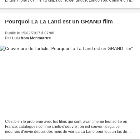
English library 07. Fish & chips 08. Tower Bridge, London 09. Comme un air
de printemps à Montmartre, 75018 10. Funambule...
Pourquoi La La Land est un GRAND film
Publié le 15/02/2017 à 07:00
Par
Lulu from Montmartre
C'est bien le problème avec les films qui sont, avant même leur sortie en
France, catalogués comme chefs-d'oeuvre ; on est souvent déçu. Je
mourrais d'envie depuis des mois de voir La La Land pour tout un tas de
raison, et parce que j'avais entendu que...