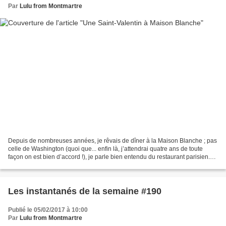
Par
Lulu from Montmartre
Depuis de nombreuses années, je rêvais de dîner à la Maison Blanche ; pas
celle de Washington (quoi que... enfin là, j’attendrai quatre ans de toute
façon on est bien d’accord !), je parle bien entendu du restaurant parisien.
Etant née au mois de juillet,...
Les instantanés de la semaine #190
Publié le 05/02/2017 à 10:00
Par
Lulu from Montmartre