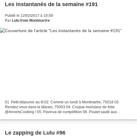
Les instantanés de la semaine #191
Publié le 12/02/2017 à 10:00
Par
Lulu from Montmartre
01. Petit-déjeuner au lit 02. Comme un lundi à Montmartre, 75018 03.
Rendez-vous dans le Marais, 75003 04. Croque-monsieur de folie
@AnneIsCooking ! 05. Pavlova de compétition 06. Poulet sauté aux
champignons parfumés à tomber @DanBau Montmartre 07. Vue...
Le zapping de Lulu #96