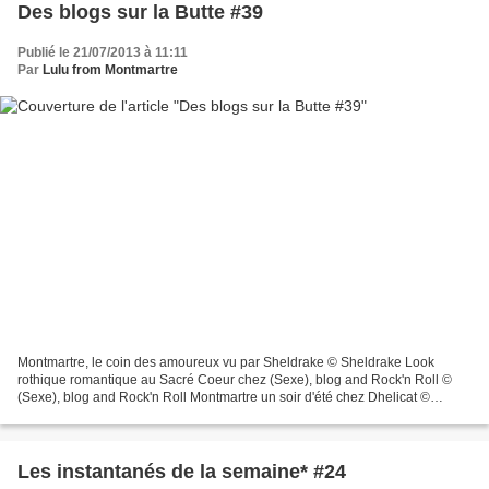
Des blogs sur la Butte #39
Publié le 21/07/2013 à 11:11
Par
Lulu from Montmartre
Montmartre, le coin des amoureux vu par Sheldrake © Sheldrake Look
rothique romantique au Sacré Coeur chez (Sexe), blog and Rock'n Roll ©
(Sexe), blog and Rock'n Roll Montmartre un soir d'été chez Dhelicat ©
Dhelicat Miss Kutsu visite Montmartre © Miss...
Les instantanés de la semaine* #24