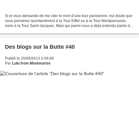
Si je vous demande de me citer le nom d’une tour parisienne, nul doute que
vous penserez spontanément à la Tour Eiffel ou à la Tour Montparnasse,
voire à la Tour Saint-Jacques. Mais qui parmi vous a déjà entendu parler de
la Tour Jean Sans Peur ? Pourtant,...
Des blogs sur la Butte #40
Publié le 25/08/2013 à 09:00
Par
Lulu from Montmartre