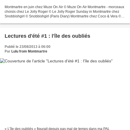
Montmartre en juin chez Muze On Air © Muze On Air Montmartre - morceaux
choisis chez Le Jolly Roger © Le Jolly Roger Sunday in Montmartre chez
Snobbishgirl © Snobbishgirl (Paris Diary) Montmartre chez Coco & Vera ©
Coco & Vera Poupée à Montmartre chez...
Lectures d'été #1 : l'île des oubliés
Publié le 23/08/2013 à 06:00
Par
Lulu from Montmartre
« L’île des oubliés » figurait depuis pas mal de temps dans ma PAL