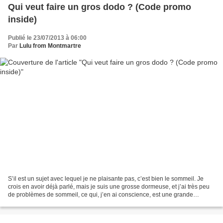
Qui veut faire un gros dodo ? (Code promo
inside)
Publié le 23/07/2013 à 06:00
Par
Lulu from Montmartre
S’il est un sujet avec lequel je ne plaisante pas, c’est bien le sommeil. Je
crois en avoir déjà parlé, mais je suis une grosse dormeuse, et j’ai très peu
de problèmes de sommeil, ce qui, j’en ai conscience, est une grande
chance. Mais il faut dire que...