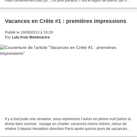
mais certainement pas ça... Ce petit paradis, c’est le lagon de Balos, qui se
situe juste au bout de...
Vacances en Crète #1 : premières impressions
Publié le 19/08/2013 à 10:20
Par
Lulu from Montmartre
Il y a tout juste une semaine, nous reprenions l’avion en pleine nuit (selon la
divise bien connue : voyage en charter, vacances moins chères, retour de
misère !) depuis Heraklion direction Paris après quinze jours de vacances
sous le soleil de Crète....