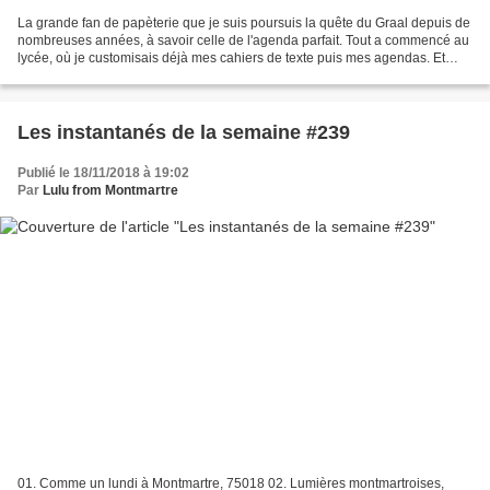
La grande fan de papèterie que je suis poursuis la quête du Graal depuis de
nombreuses années, à savoir celle de l'agenda parfait. Tout a commencé au
lycée, où je customisais déjà mes cahiers de texte puis mes agendas. Et
depuis que je travaille, chaque...
Les instantanés de la semaine #239
Publié le 18/11/2018 à 19:02
Par
Lulu from Montmartre
01. Comme un lundi à Montmartre, 75018 02. Lumières montmartroises,