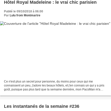
Hôtel Royal Madeleine : le vrai chic parisien
Publié le 09/10/2018 à 06:00
Par
Lulu from Montmartre
Ce n'est plus un secret pour personne, du moins pour ceux qui me
connaissent un peu, j'adore les beaux hôtels, et j'en connais un qui y a pris
goût, puisque pas plus tard que la semaine dernière, mon PacsMan m'a
gentiment glissé un" tiens, ça fait longtemps...
Les instantanés de la semaine #236