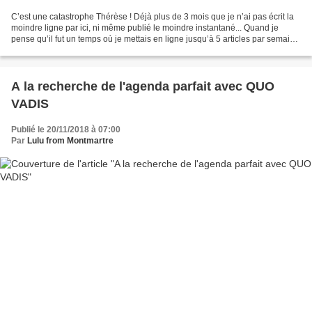
C’est une catastrophe Thérèse ! Déjà plus de 3 mois que je n’ai pas écrit la
moindre ligne par ici, ni même publié le moindre instantané... Quand je
pense qu’il fut un temps où je mettais en ligne jusqu’à 5 articles par semaine
!!! Mais ça, c’était avant......
A la recherche de l'agenda parfait avec QUO
VADIS
Publié le 20/11/2018 à 07:00
Par
Lulu from Montmartre