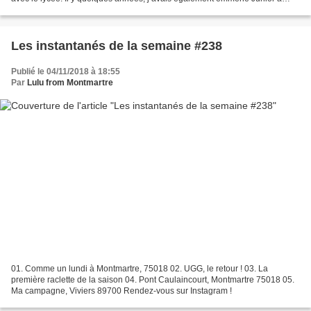
Chambord, mais je n’étais jamais...
Les instantanés de la semaine #238
Publié le 04/11/2018 à 18:55
Par
Lulu from Montmartre
01. Comme un lundi à Montmartre, 75018 02. UGG, le retour ! 03. La
première raclette de la saison 04. Pont Caulaincourt, Montmartre 75018 05.
Ma campagne, Viviers 89700 Rendez-vous sur Instagram !