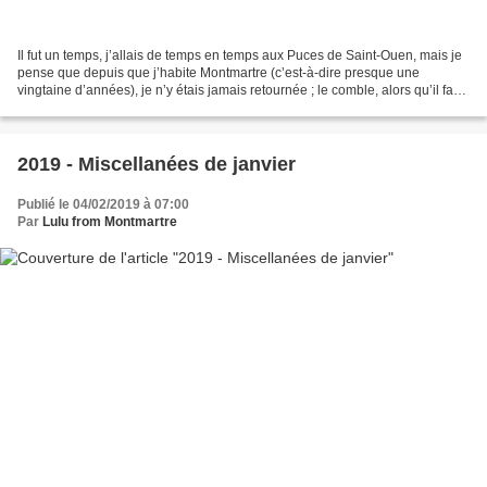
Il fut un temps, j’allais de temps en temps aux Puces de Saint-Ouen, mais je
pense que depuis que j’habite Montmartre (c’est-à-dire presque une
vingtaine d’années), je n’y étais jamais retournée ; le comble, alors qu’il faut
à peine ¼ d’heure pour s’y...
2019 - Miscellanées de janvier
Publié le 04/02/2019 à 07:00
Par
Lulu from Montmartre