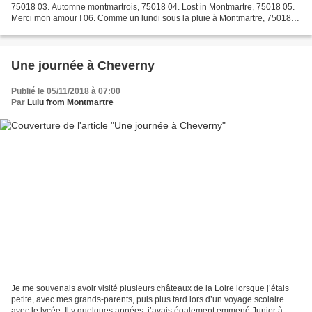
75018 03. Automne montmartrois, 75018 04. Lost in Montmartre, 75018 05.
Merci mon amour ! 06. Comme un lundi sous la pluie à Montmartre, 75018
07. L'automne à Montmartre, 75018 08. Lost...
Une journée à Cheverny
Publié le 05/11/2018 à 07:00
Par
Lulu from Montmartre
Je me souvenais avoir visité plusieurs châteaux de la Loire lorsque j’étais
petite, avec mes grands-parents, puis plus tard lors d’un voyage scolaire
avec le lycée. Il y quelques années, j’avais également emmené Junior à