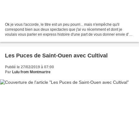
Ok je vous l'accorde, le titre est un peu pourri... mais n'empêche qu'il
correspond bien aux deux spectacles que j'ai vu récemment et dont je
voulais vous parler en express histoire d'une part de vous donner envie d'y
aller parce qu'il ne reste que quelques...
Les Puces de Saint-Ouen avec Cultival
Publié le 27/02/2019 à 07:00
Par
Lulu from Montmartre