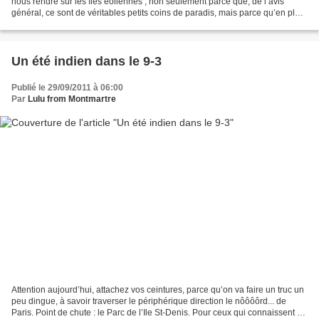
nous rendre sur les îles éoliennes ; non seulement parce que, de l’avis
général, ce sont de véritables petits coins de paradis, mais parce qu’en plus,
on peut y voir le Stromboli...
Un été indien dans le 9-3
Publié le 29/09/2011 à 06:00
Par
Lulu from Montmartre
Attention aujourd’hui, attachez vos ceintures, parce qu’on va faire un truc un
peu dingue, à savoir traverser le périphérique direction le nôôôôrd... de
Paris. Point de chute : le Parc de l’Ile St-Denis. Pour ceux qui connaissent un