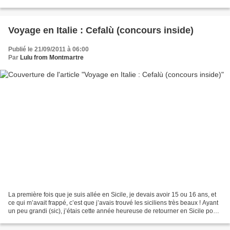
peu le coin, sur le...
Voyage en Italie : Cefalù (concours inside)
Publié le 21/09/2011 à 06:00
Par
Lulu from Montmartre
La première fois que je suis allée en Sicile, je devais avoir 15 ou 16 ans, et
ce qui m’avait frappé, c’est que j’avais trouvé les siciliens très beaux ! Ayant
un peu grandi (sic), j’étais cette année heureuse de retourner en Sicile pour
redécouvrir cette...