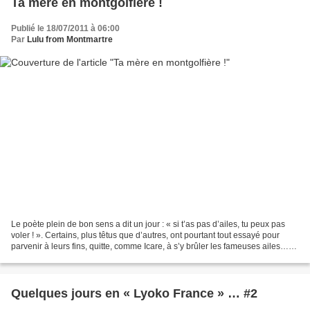
Ta mère en montgolfière !
Publié le 18/07/2011 à 06:00
Par
Lulu from Montmartre
Le poète plein de bon sens a dit un jour : « si t’as pas d’ailes, tu peux pas
voler ! ». Certains, plus têtus que d’autres, ont pourtant tout essayé pour
parvenir à leurs fins, quitte, comme Icare, à s’y brûler les fameuses ailes…
Ne pensez pas que je...
Quelques jours en « Lyoko France » … #2