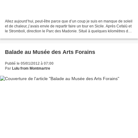
Allez aujourd’hui, peut-être parce que d’un coup je suis en manque de soleil
et de chaleur, j’avais envie de repartir faire un tour en Sicile. Après Cefalù et
le Stromboli, direction le Parc des Madonie. Situé à quelques kilomètres de
Cefalù, il s’agit...
Balade au Musée des Arts Forains
Publié le 05/01/2012 à 07:00
Par
Lulu from Montmartre