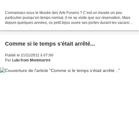
Connaissez-vous le Musée des Arts Forains ? C’est un musée un peu
particulier puisqu’en temps normal, il ne se visite que sur réservation. Mais
depuis quelques années, ce petit bijou ouvre ses portes durant les vacances
de Noël, et j’ai donc profité du...
Comme si le temps s'était arrêté...
Publié le 21/11/2011 à 07:00
Par
Lulu from Montmartre