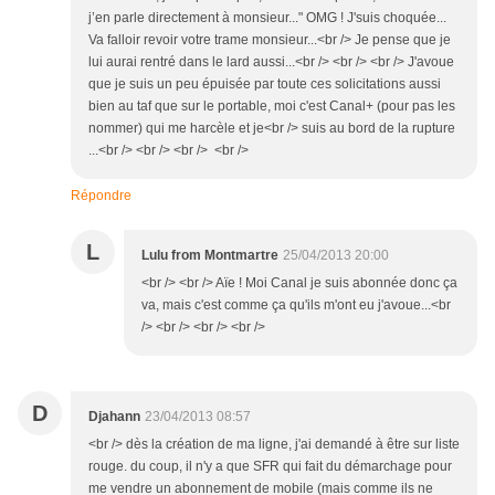
j’en parle directement à monsieur..." OMG ! J'suis choquée...
Va falloir revoir votre trame monsieur...<br /> Je pense que je
lui aurai rentré dans le lard aussi...<br /> <br /> <br /> J'avoue
que je suis un peu épuisée par toute ces solicitations aussi
bien au taf que sur le portable, moi c'est Canal+ (pour pas les
nommer) qui me harcèle et je<br /> suis au bord de la rupture
...<br /> <br /> <br /> <br />
Répondre
L
Lulu from Montmartre
25/04/2013 20:00
<br /> <br /> Aïe ! Moi Canal je suis abonnée donc ça
va, mais c'est comme ça qu'ils m'ont eu j'avoue...<br
/> <br /> <br /> <br />
D
Djahann
23/04/2013 08:57
<br /> dès la création de ma ligne, j'ai demandé à être sur liste
rouge. du coup, il n'y a que SFR qui fait du démarchage pour
me vendre un abonnement de mobile (mais comme ils ne