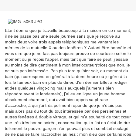
Etant donné que je travaille beaucoup à la maison en ce moment,
il ne se passe pas une seule journée sans que je reçoive au
moins deux voire trois appels téléphoniques me vantant les
mérites de la mutuelle X ou des fenêtres Y. Autant être honnête et
vous dire que je ne fais pas toujours preuve de courtoisie selon le
moment où je reçois l’appel, mais tant que faire se peut, j’essaie
au moins de dire gentiment à mon interlocuteur(trice) que non, je
ne suis pas intéressée. Pas plus tard qu’hier soir, au moment du
bain (qui correspond en général à la demi-heure où je gère à la
fois le fameux bain en plus du dîner, d’un dernier billet à rédiger
et des quelques vingt-cinq mails auxquels j’aimerais bien
répondre avant le lendemain), j’ai eu en ligne un jeune homme
absolument charmant, qui avait bien appris sa phrase
d’accroche, à qui j’ai très poliment répondu que je n’étais pas,
mais alors pas du tout du tout intéressée par des persiennes et
autres fenêtres à double vitrage, et qui m’a souhaité de tout cœur
une très très bonne soirée, conversation qui a fini en éclat de rire
tellement le pauvre garçon n’en pouvait plus et semblait soulagé
de ne pas se faire raccrocher au nez ; mon dieu que certains jobs