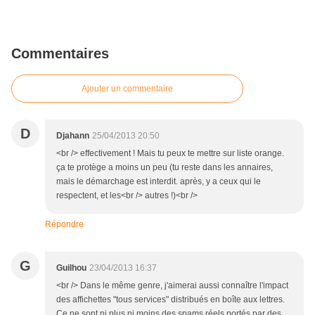
Commentaires
Ajouter un commentaire
D
Djahann
25/04/2013 20:50
<br /> effectivement ! Mais tu peux te mettre sur liste orange.
ça te protège a moins un peu (tu reste dans les annaires,
mais le démarchage est interdit. après, y a ceux qui le
respectent, et les<br /> autres !)<br />
Répondre
G
Guilhou
23/04/2013 16:37
<br /> Dans le même genre, j'aimerai aussi connaître l'impact
des affichettes "tous services" distribués en boîte aux lettres.
Ce ne sont ni plus ni moins des spams réels portés par des