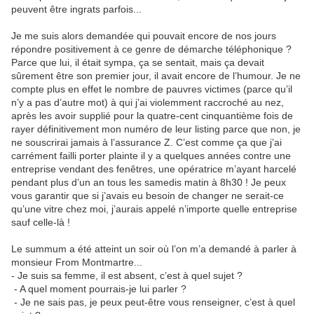
peuvent être ingrats parfois...
Je me suis alors demandée qui pouvait encore de nos jours
répondre positivement à ce genre de démarche téléphonique ?
Parce que lui, il était sympa, ça se sentait, mais ça devait
sûrement être son premier jour, il avait encore de l’humour. Je ne
compte plus en effet le nombre de pauvres victimes (parce qu’il
n’y a pas d’autre mot) à qui j’ai violemment raccroché au nez,
après les avoir supplié pour la quatre-cent cinquantième fois de
rayer définitivement mon numéro de leur listing parce que non, je
ne souscrirai jamais à l’assurance Z. C’est comme ça que j’ai
carrément failli porter plainte il y a quelques années contre une
entreprise vendant des fenêtres, une opératrice m’ayant harcelé
pendant plus d’un an tous les samedis matin à 8h30 ! Je peux
vous garantir que si j’avais eu besoin de changer ne serait-ce
qu’une vitre chez moi, j’aurais appelé n’importe quelle entreprise
sauf celle-là !
Le summum a été atteint un soir où l’on m’a demandé à parler à
monsieur From Montmartre...
- Je suis sa femme, il est absent, c’est à quel sujet ?
- A quel moment pourrais-je lui parler ?
- Je ne sais pas, je peux peut-être vous renseigner, c’est à quel