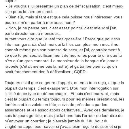
sujet ?
- Je voudrais lui présenter un plan de défiscalisation, c’est mieux
si je peux le faire en direct...
- Bien sûr, mais si tant est que cela puisse nous intéresser, vous
pourriez m’en parler à moi aussi non ?
- Non, je ne pense pas, c’est assez pointu, c’est mieux si j’en
parle directement à monsieur...
Autant vous dire que j’ai été très grossière ! Parce que pour ton
info mon gars, ici, c’est moi qui fait les comptes, mon mec il ne
connaît même pas son numéro de sécu, et j’ai, contrairement à
ce que tu penses, suffisamment de neurones pour te dire que tu
n’es qu’un gros connard. Le monsieur de la banque n’a jamais
rappelé (c’était même pas la nôtre) et ça tombe bien vu qu’on
avait franchement rien à défiscaliser ; CQFD.
Toujours est-il que ce genre d’appels, on en a tous reçu, et que la
plupart du temps, c’est exaspérant. D’où mon interrogation sur
l’utilité de ce type de démarchage... Et puis c’est marrant, mais
c’est la plupart du temps toujours pour les mêmes prestations, les
fenêtres et les volets en tête, suivis de près donc par les
assurances et les associations caritatives... Avec ces dernières, je
suis toujours gentille, mais j’ai fait une fois l’erreur de leur dire de
m’envoyer un courrier ; je n’aurais jamais du ! Au bout du
vingtième appel pour savoir si j’avais bien reçu le dossier et si je