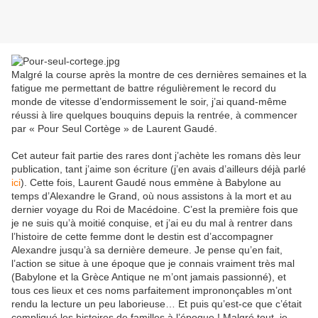
Malgré la course après la montre de ces dernières semaines et la
fatigue me permettant de battre régulièrement le record du
monde de vitesse d’endormissement le soir, j’ai quand-même
réussi à lire quelques bouquins depuis la rentrée, à commencer
par « Pour Seul Cortège » de Laurent Gaudé.
Cet auteur fait partie des rares dont j’achète les romans dès leur
publication, tant j’aime son écriture (j’en avais d’ailleurs déjà parlé
ici
). Cette fois, Laurent Gaudé nous emmène à Babylone au
temps d’Alexandre le Grand, où nous assistons à la mort et au
dernier voyage du Roi de Macédoine. C’est la première fois que
je ne suis qu’à moitié conquise, et j’ai eu du mal à rentrer dans
l’histoire de cette femme dont le destin est d’accompagner
Alexandre jusqu’à sa dernière demeure. Je pense qu’en fait,
l’action se situe à une époque que je connais vraiment très mal
(Babylone et la Grèce Antique ne m’ont jamais passionné), et
tous ces lieux et ces noms parfaitement imprononçables m’ont
rendu la lecture un peu laborieuse… Et puis qu’est-ce que c’était
compliqué les histoires de familles à l’époque ! Malgré tout, je