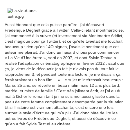
Aussi étonnant que cela puisse paraître, j’ai découvert
Frédérique Deghelt grâce à Twitter. Celle-ci étant montmartroise,
j’ai commencé à la suivre (et inversement via Montmartre Addict,
c’est magique pour ça Twitter), et ce qu’elle tweetait me touchait
beaucoup : rien qu’en 14O signes, j’avais le sentiment que cet
auteur me plairait. J’ai donc au hasard choisi pour commencer
« La Vie d’Une Autre », sorti en 2007, et dont Sylvie Testud a
réalisé l’adaptation cinématographique en février 2012 ; sauf que
ça, je viens de le découvrir (en fait je n’avais pas du tout fait le
rapprochement), et pendant toute ma lecture, je me disais « ça
ferait vraiment un bon film… ». Le sujet m’intéressait beaucoup :
Marie, 25 ans, se réveille un beau matin mais 12 ans plus tard,
mariée, et mère de famille ! C’est très joliment écrit, et j’ai eu du
mal à lâcher le roman tant je me suis moi aussi glissée dans la
peau de cette femme complètement désemparée par la situation.
Et si l’histoire est vraiment attachante, c’est encore une fois
surtout le style d’écriture qui m’a plu. J’ai donc hâte de lire les
autres livres de Frédérique Deghelt, et aussi de découvrir ce
qu’en a fait Sylvie Testud au cinéma.