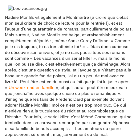
Nadine Monfils vit également à Montmartre (à croire que c’était
mon seul critère de choix de lecture pour la rentrée !), et est
l’auteur d’une quarantaine de romans, particulièrement de polars.
Mais surtout, Nadine Monfils est belge, et vraisemblablement
complètement déjantée ; même Annie Cordy l’affirme! « Comme
je le dis toujours, tu es très atteinte toi ! ». J’étais donc curieuse
de découvrir son univers, et je ne sais pas si tous ses romans
sont comme « Les vacances d’un serial killer », mais le moins
que l’on puisse dire, c’est effectivement que ça déménage. Alors
après, c’est une question de style, et j’avoue que n’étant pas à la
base une grande fan de polars, j’ai eu un peu de mal avec ce
livre là. Peut-être est-ce du aussi au fait que je l’ai lu juste après
«
Un week-end en famille
», et qu’il aurait peut-être mieux valu
que j’enchaîne avec quelque chose de plus « romantique ».
J’imagine que les fans de Frédéric Dard par exemple doivent
adorer Nadine Monfils ; moi ce n’est pas trop mon truc. Ce qui
n’enlève rien à la truculence du récit et au rocambolesque de
l’histoire. Pour info, le serial killer, c’est Mémé Cornemuse, qui se
trimballe dans sa caravane remorquée par son gendre Alphonse
et sa famille de beaufs accomplis… Les amateurs du genre
apprécieront sûrement ; moi, j’ai vraiment eu du mal.