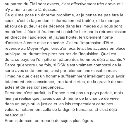
au patron du FMI sont exacts, c'est effectivement très grave et il
n'y a rien à redire là-dessus.
Ce qui me pose un énorme problème, et je pense ne pas être la
seule, c'est la façon dont l'information est traitée, et le manque
absolu de pudeur et de décence dans les images qui nous sont
montrées. J'étais littéralement scotchée hier par la retransmission
en direct de l'audience, et j'avais honte, terriblement honte
d'assister à cette mise en scène. J'ai eu l'impression d'être
revenue au Moyen-Age, lorsqu'on écartelait les accusés en place
publique, ou durant les pires heures de l'inquisition. Quel est
donc ce pays où l'on jette en pâture des hommes déjà anéantis ?
Parce qu'encore une fois, si DSK s'est vraiment comporté de la
sorte avec cette femme, c'est parfaitement inexcusable mais
j'imagine que c'est un homme suffisamment intelligent pour avoir
totalement pris conscience, trop tard certes, de la gravité de ses
actes et de ses conséquences...
Personne n'est parfait, la France n'est pas un pays parfait, mais
hier j'ai réalisé que j'avais quand-même de la chance de vivre
dans un pays où la justice et les lois respectaient certaines
valeurs, notamment celle de la dignité humaine. Et c'est déjà
beaucoup !
Promis demain, on reparle de sujets plus légers...