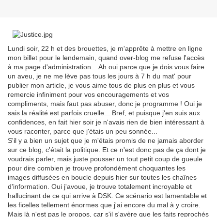
Lundi soir, 22 h et des brouettes, je m'apprête à mettre en ligne
mon billet pour le lendemain, quand over-blog me refuse l'accès
à ma page d'administration... Ah oui parce que je dois vous faire
un aveu, je ne me lève pas tous les jours à 7 h du mat' pour
publier mon article, je vous aime tous de plus en plus et vous
remercie infiniment pour vos encouragements et vos
compliments, mais faut pas abuser, donc je programme ! Oui je
sais la réalité est parfois cruelle... Bref, et puisque j'en suis aux
confidences, en fait hier soir je n'avais rien de bien intéressant à
vous raconter, parce que j'étais un peu sonnée...
S'il y a bien un sujet que je m'étais promis de ne jamais aborder
sur ce blog, c'était la politique. Et ce n'est donc pas de ça dont je
voudrais parler, mais juste pousser un tout petit coup de gueule
pour dire combien je trouve profondément choquantes les
images diffusées en boucle depuis hier sur toutes les chaînes
d'information. Oui j'avoue, je trouve totalement incroyable et
hallucinant de ce qui arrive à DSK. Ce scénario est lamentable et
les ficelles tellement énormes que j'ai encore du mal à y croire.
Mais là n'est pas le propos, car s'il s'avère que les faits reprochés