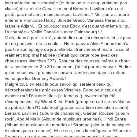
interprétation sur-vitaminée (et donc pour le coup vraiment pas
classe) de « Vieille Canaille », seul Bernard Lavilliers s’en est
plutôt pas mal sorti, mais pourquoi Lavilliers ? Moi j’aurais adoré
entendre Françoise Hardy, Juliette Gréco, Vanessa Paradis ou
Isabelle Adjani… Et pourquoi pas Eddy, c’est quand-même lui qui
l’a chantée « Vieille Canaille » avec Gainsbourg !!!
Voilà, donc à partir de là, autant dire que j’ai décroché, et j’ai peur
de ne pas avoir été la seule… Notre pauvre Aline Afanoukoé n’a
pas tiré son épingle du jeu, elle était franchement mal à l’aise, et
vraiment trop mal habillée (c’était quoi cette robe avec ces
chaussures blanches ???). Résultat des courses, même au bout
de « seulement » 2 h 30 d’antenne, j’ai fini par m’ennuyer. Et dire
qu’on nous avait promis un show à l’américaine dans la même
veine que les Grammy Awards !
Malgré tout, on était là pour savoir qui seraient ceux qui
décrocheraient les précieuses Victoires. Donc pour ceux qui
avaient raté l’épisode lillois (le fameux !), avaient déjà été
récompensés Lilly Wood & the Prick (groupe ou artiste révélation
du public), Ben l’Oncle Soul (groupe ou artiste révélation scène),
Bernard Lavilliers (album de chansons), Gaétan Roussel (album
rock), Abd Al Malik (Album de musiques urbaines), Hindi Zahra
(Album de musiques du monde) et Stromae (album de musiques
électroniques ou dance). Et ce soir, dans la catégorie « Album de
l’année », on retrouve les 5 albums récompensés dans les