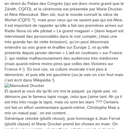
en direct du Palais des Congrès (qui est donc moins grand que le
Zénith, CQFD), et la cérémonie est présentée par Marie Drucker
et Aline Afanoukoé. Bien sûr, tout le monde connaît la nièce de
Michel (CQFD ?), mais pour ceux qui ne savent pas qui est Aline,
il est important de rappeler qu’elle a fait ses premières armes sur
Radio Nova où elle pilotait « Le grand magasin » (dans lequel est
interviewait des personnalités dans le noir complet, j’étais une
très grande fan de cette émission), qu’on peut désormais
entendre sa voix grave et éraillée sur Europe 1, et qu’elle
présente depuis janvier dernier « L’œil en coulisses » sur France
2, qui réalise malheureusement des audiences très médiocres
(mais quand-même moins pires que celles des Victoires sur
France 4 !). En tout cas, sa culture musicale n’est plus à
démontrer, et puis elle est gauchère (oui je sais on s’en fout mais
c’est écrit dans Wikipédia !).
Et quand je vous dis qu’ils ont mis le paquet, ça rigole pas: on
démarre par le fameux tapis rouge, celui que j’aime tant. Ah ça il
est très très rouge le tapis, mais où sont les stars ??? Certains
ont fait un effort vestimentaire quand-même, Christophe Maé a
mis un nœud pap’, on est content…
Générique relooké (plutôt réussi), puis hommage à Jean Ferrat
(plutôt classe) et Marie Drucker prend les choses en main. On