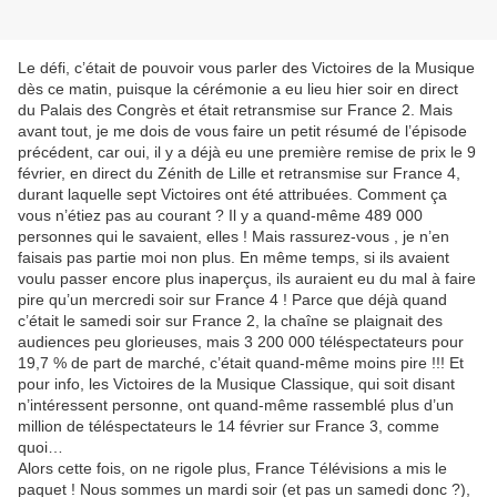
Le défi, c’était de pouvoir vous parler des Victoires de la Musique
dès ce matin, puisque la cérémonie a eu lieu hier soir en direct
du Palais des Congrès et était retransmise sur France 2. Mais
avant tout, je me dois de vous faire un petit résumé de l’épisode
précédent, car oui, il y a déjà eu une première remise de prix le 9
février, en direct du Zénith de Lille et retransmise sur France 4,
durant laquelle sept Victoires ont été attribuées. Comment ça
vous n’étiez pas au courant ? Il y a quand-même 489 000
personnes qui le savaient, elles ! Mais rassurez-vous , je n’en
faisais pas partie moi non plus. En même temps, si ils avaient
voulu passer encore plus inaperçus, ils auraient eu du mal à faire
pire qu’un mercredi soir sur France 4 ! Parce que déjà quand
c’était le samedi soir sur France 2, la chaîne se plaignait des
audiences peu glorieuses, mais 3 200 000 téléspectateurs pour
19,7 % de part de marché, c’était quand-même moins pire !!! Et
pour info, les Victoires de la Musique Classique, qui soit disant
n’intéressent personne, ont quand-même rassemblé plus d’un
million de téléspectateurs le 14 février sur France 3, comme
quoi…
Alors cette fois, on ne rigole plus, France Télévisions a mis le
paquet ! Nous sommes un mardi soir (et pas un samedi donc ?),