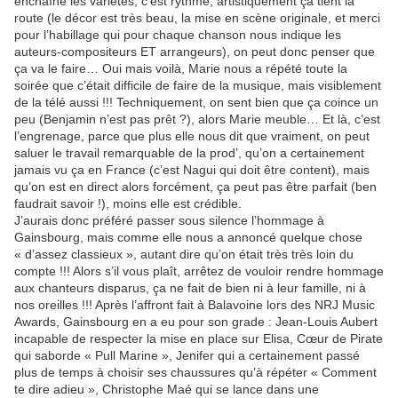
enchaîne les variétés, c’est rythmé, artistiquement ça tient la
route (le décor est très beau, la mise en scène originale, et merci
pour l’habillage qui pour chaque chanson nous indique les
auteurs-compositeurs ET arrangeurs), on peut donc penser que
ça va le faire… Oui mais voilà, Marie nous a répété toute la
soirée que c’était difficile de faire de la musique, mais visiblement
de la télé aussi !!! Techniquement, on sent bien que ça coince un
peu (Benjamin n’est pas prêt ?), alors Marie meuble… Et là, c’est
l’engrenage, parce que plus elle nous dit que vraiment, on peut
saluer le travail remarquable de la prod’, qu’on a certainement
jamais vu ça en France (c’est Nagui qui doit être content), mais
qu’on est en direct alors forcément, ça peut pas être parfait (ben
faudrait savoir !), moins elle est crédible.
J’aurais donc préféré passer sous silence l’hommage à
Gainsbourg, mais comme elle nous a annoncé quelque chose
« d’assez classieux », autant dire qu’on était très très loin du
compte !!! Alors s’il vous plaît, arrêtez de vouloir rendre hommage
aux chanteurs disparus, ça ne fait de bien ni à leur famille, ni à
nos oreilles !!! Après l’affront fait à Balavoine lors des NRJ Music
Awards, Gainsbourg en a eu pour son grade : Jean-Louis Aubert
incapable de respecter la mise en place sur Elisa, Cœur de Pirate
qui saborde « Pull Marine », Jenifer qui a certainement passé
plus de temps à choisir ses chaussures qu’à répéter « Comment
te dire adieu », Christophe Maé qui se lance dans une