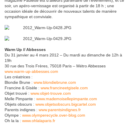
magazine Paulette est d’ailleurs partenaire de l’évènement), et ce
soir, un apéro-vernissage est organisé à partir de 18 h ; une
occasion idéale de découvrir de nouveaux talents de manière
sympathique et conviviale.
Warm Up // Abbesses
Du 31 janvier au 4 mars 2012 – Du mardi au dimanche de 12h à
19h
30 rue des Trois Frères, 75018 Paris – Métro Abbesses
www.warm-up-abbesses.com
Les créatrices :
Blondie Brune :
www.blondiebrune.com
Francine & Gisèle :
www.francineetgisele.com
Objet trouvé :
www.objet-trouve.com
Melle Pimpante :
www.mademoisellepimpante.com
Objets obscurs :
www.objetsobscurs.bigcartel.com
Parents indignes :
www.parentsindignes.fr
Olympe :
www.olymperecycle.over-blog.com
Oh la la :
www.ohlalaparis.fr