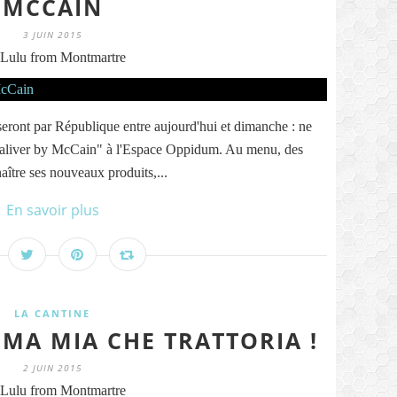
MCCAIN
3 JUIN 2015
Lulu from Montmartre
sseront par République entre aujourd'hui et dimanche : ne
 saliver by McCain" à l'Espace Oppidum. Au menu, des
aître ses nouveaux produits,...
En savoir plus
LA CANTINE
MMA MIA CHE TRATTORIA !
2 JUIN 2015
Lulu from Montmartre