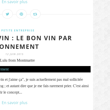
En savoir plus
 PETITE ENTREPRISE
VIN : LE BON VIN PAR
ONNEMENT
12 JUIN 2015
Lulu from Montmartre
in et j'aime ça", je suis actuellement pas mal sollicitée
g ; et autant dire que je me fais rarement prier. C'est ainsi
r le concept...
En savoir plus