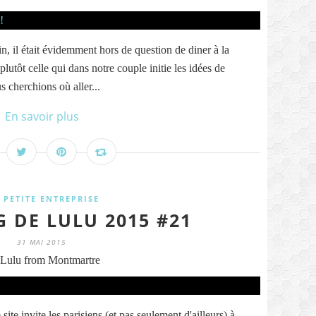
, il était évidemment hors de question de diner à la
plutôt celle qui dans notre couple initie les idées de
s cherchions où aller...
En savoir plus
 PETITE ENTREPRISE
G DE LULU 2015 #21
31 MAI 2015
Lulu from Montmartre
 site invite les parisiens (et pas seulement d'ailleurs) à