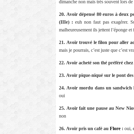
dimanche non mais très souvent lors de
20.
Avoir dépensé 80 euros à deux po
(IIIe) :
euh non faut pas exagérer. S
malheureusement ils jettent l’éponge et
21.
Avoir trouvé le filon pour aller a
mais je pourrais, c’est juste que c’est vr
22.
Avoir acheté son thé préféré chez
23.
Avoir pique-niqué sur le pont des 
24.
Avoir mordu dans un sandwich l
oui
25.
Avoir fait une pause au New Niou
non
26.
Avoir pris un café au
Flore
:
oui, 