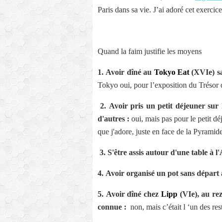
Paris dans sa vie.
J’ai adoré cet exercic
Quand la faim justifie les moyens
1.
Avoir dîné au
Tokyo Eat
(XVIe) sa
Tokyo oui, pour l’exposition du Trésor
2.
Avoir pris un petit déjeuner sur
d'autres :
oui, mais pas pour le petit déj
que j'adore, juste en face de la Pyrami
3.
S'être assis autour d'une table à l'
4.
Avoir organisé un pot sans départ
5.
Avoir dîné chez
Lipp
(VIe), au rez
connue :
non, mais c’était l ‘un des r