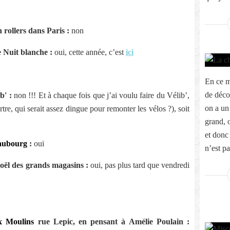
n rollers dans Paris :
non
e Nuit blanche :
oui, cette année, c’est
ici
En ce m
de déco
b' :
non !!! Et à chaque fois que j’ai voulu faire du Vélib’,
on a un
rtre, qui serait assez dingue pour remonter les vélos ?), soit
grand, 
et donc
aubourg
:
oui
n’est pa
Noël des grands magasins :
oui, pas plus tard que vendredi
x Moulins
rue Lepic, en pensant à Amélie Poulain :