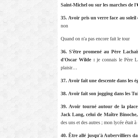
Saint-Michel ou sur les marches de l'
35.
Avoir pris un verre face au solei
non
Quand on n'a pas encore fait le tour
36.
S'être promené au Père Lachai
d'Oscar Wilde :
je connais le Père La
plaisir…
37.
Avoir fait une descente dans les ég
38.
Avoir fait son jogging dans les Tuil
39.
Avoir tourné autour de la place
Jack Lang, celui de Maître Binoche,
des uns et des autres ; mon lycée était 
40.
Être allé jusqu'à Aubervilliers d