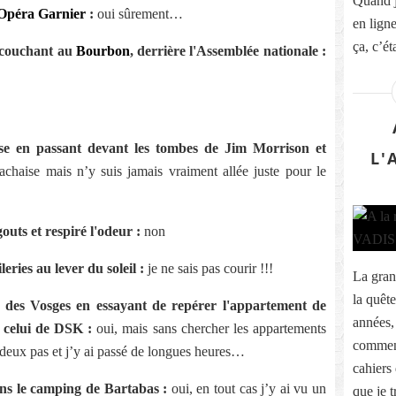
Quand j
Opéra Garnier
:
oui sûrement…
en ligne
ça, c’éta
l couchant au
Bourbon
, derrière l'Assemblée nationale :
se en passant devant les tombes de Jim Morrison et
L'
chaise mais n’y suis jamais vraiment allée juste pour le
outs et respiré l'odeur :
non
eries au lever du soleil :
je ne sais pas courir !!!
La gran
la quêt
 des Vosges en essayant de repérer l'appartement de
années, 
 celui de DSK :
oui, mais sans chercher les appartements
commenc
à deux pas et j’y ai passé de longues heures…
cahiers
ans le camping de Bartabas :
oui, en tout cas j’y ai vu un
que je t