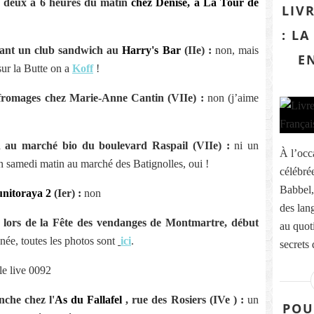
à deux à 6 heures du matin
chez Denise, à La Tour de
LIV
: L
tant un club sandwich au
Harry's Bar
(IIe) :
non, mais
E
sur la Butte on a
Koff
!
romages chez Marie-Anne Cantin (VIIe) :
non (j’aime
 au marché bio du boulevard Raspail (VIIe) :
ni un
À l’occ
n samedi matin au marché des Batignolles, oui !
célébré
Babbel,
nitoraya 2
(Ier) :
non
des lan
s lors de la Fête des vendanges de Montmartre, début
au quoti
née, toutes les photos sont
ici
.
secrets d
nche chez l'
As du Fallafel
, rue des Rosiers (IVe ) :
un
POU