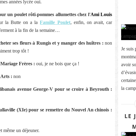
 mes années lycée oui.
ur un poulet rôti-pommes allumettes chez l'
Ami Louis
ur la Butte on a la
Famille Poulet
, enfin, on avait, car
 ferment à la fin de la semaine…
cheter ses fleurs à Rungis et y manger des huîtres :
non
Je suis 
aiment trop tôt !
montmar
 Mariage Frères :
oui, je ne bois que ça !
avoir s
d’évasio
Arts :
non
certaine
la campa
ibanais avenue George-V pour se croire à Beyrouth :
llaville (XIe) pour se remettre du Nouvel An chinois :
LE 
M
et même un déjeuner.