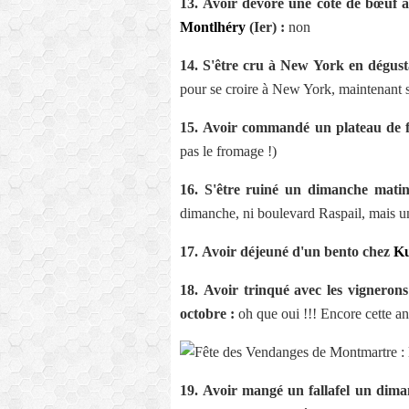
13.
Avoir dévoré une côte de bœuf 
Montlhéry
(Ier) :
non
14.
S'être cru à New York en dégus
pour se croire à New York, maintenant 
15.
Avoir commandé un plateau de f
pas le fromage !)
16.
S'être ruiné un dimanche matin
dimanche, ni boulevard Raspail, mais u
17.
Avoir déjeuné d'un bento chez
Ku
18.
Avoir trinqué avec les vigneron
octobre :
oh que oui !!! Encore cette an
19.
Avoir mangé un fallafel un dima