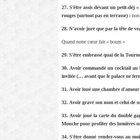
27.
S'être assis devant un petit-déj «
rouges (surtout pas en terrasse) :
non
28.
N'avoir juré que par la tête de ve
Quand notre cœur fait « boum »
29.
S'être embrassé quai de la Tourne
30.
Avoir commandé un cocktail au
invitée (… avant que le palace ne fer
31.
Avoir loué une chambre d'amour à
32.
Avoir gravé son nom et celui de 
33.
Avoir joué la carte du doublé g
Mouche pour profiter des lumières sur 
34.
S'être donné rendez-vous au moin