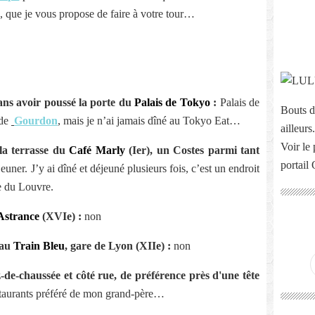
e, que je vous propose de faire à votre tour…
ns avoir poussé la porte du
Palais de Tokyo
:
Palais de
Bouts d
 de
Gourdon
, mais je n’ai jamais dîné au Tokyo Eat…
ailleurs.
Voir le 
 la terrasse du
Café Marly
(Ier), un Costes parmi tant
portail
euner. J’y ai dîné et déjeuné plusieurs fois, c’est un endroit
de du Louvre.
Astrance
(XVIe) :
non
 au
Train Bleu
, gare de Lyon (XIIe) :
non
-de-chaussée et côté rue, de préférence près d'une tête
estaurants préféré de mon grand-père…