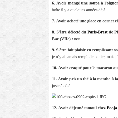
6.
Avoir mangé une soupe à l'oignon 
boîte il y a quelques années déjà…
7.
Avoir acheté une glace en cornet ch
8.
S'être délecté du
Paris-Brest
de Ph
Bac (VIIe) :
non
9.
S'être fait plaisir en remplissant
je n’y ai jamais rempli de panier, mais j’
10.
Avoir craqué pour le macaron au
11.
Avoir pris un thé à la menthe à l
juste à côté.
12.
Avoir déjeuné tamoul chez
Pooja