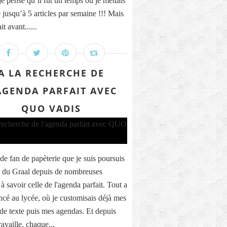
e pense qu’il fut un temps où je mettais
 jusqu’à 5 articles par semaine !!! Mais
it avant......
A LA RECHERCHE DE
AGENDA PARFAIT AVEC
QUO VADIS
de fan de papèterie que je suis poursuis
e du Graal depuis de nombreuses
à savoir celle de l'agenda parfait. Tout a
é au lycée, où je customisais déjà mes
 de texte puis mes agendas. Et depuis
ravaille, chaque...