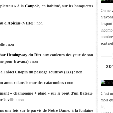
 plateau » à la
Coupole
, en habitué, sur les banquettes
On ne v
n’avons 
au d'
Apicius
(VIIIe) :
non
le spor
incompa
nombre 
sont net
lle :
non
bar Hemingway du Ritz
aux couleurs des yeux de son
me pour travaux) :
non
20
 l'hôtel Chopin du passage Jouffroy (IXe) :
non
son amour dans le mur des catacombes :
non
agnant « champagne + plaid » sur le pont d'un Bateau-
C’est u
la ville :
non
mois que
ici, ni
s une fois sur le parvis de Notre-Dame, à la fontaine