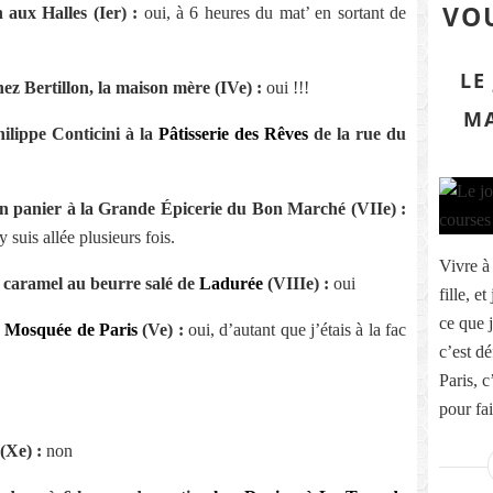
VOU
aux Halles (Ier) :
oui, à 6 heures du mat’ en sortant de
LE
ez Bertillon, la maison mère (IVe) :
oui !!!
MA
ilippe Conticini à la
Pâtisserie des Rêves
de la rue du
 son panier à la Grande Épicerie du Bon Marché (VIIe) :
y suis allée plusieurs fois.
Vivre à
 caramel au beurre salé de
Ladurée
(VIIIe) :
oui
fille, e
ce que j
a
Mosquée de Paris
(Ve) :
oui, d’autant que j’étais à la fac
c’est dé
Paris, 
pour fai
(Xe) :
non